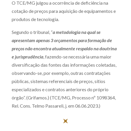
O TCE/MG julgou a ocorrência de deficiência na
Produtos e serviços
cotação de preços para aquisição de equipamentos e
produtos de tecnologia.
Zênite Fácil IA
Zênite Play
Segundo o tribunal, “
a metodologia na qual se
Orientação por Escrito
apresentam apenas 3 orçamentos para formação de
preços não encontra atualmente respaldo na doutrina
Mentoria Zênite
e jurisprudência
, fazendo-se necessária uma maior
diversificação das fontes das informações coletadas,
Capacitação
observando-se, por exemplo, outras contratações
públicas, sistemas referenciais de preços, sítios
Zênite Online
especializados e contratos anteriores do próprio
Eventos presenciais
órgão”. (Grifamos.) (TCE/MG, Processo nº 1098364,
Zênite in Company
Rel. Cons. Telmo Passareli, j. em 06.06.2023.)
Diferenciais