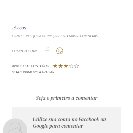
Receba por RSS
TÓPICOS
Av. Sete de Setembro, 4698
FONTES
PESQUISA DE PREÇOS
SISTEMAS REFERENCIAIS
Batel
Curitiba
/
PR
CEP
80240-000
COMPARTILHAR
Telefone (41) 2109-8666
Whatsapp (41) 98881-6616
AVALIE ESTE CONTEÚDO
SEJA O PRIMEIRO A AVALIAR
Seja o primeiro a comentar
Utilize sua conta no Facebook ou
Google para comentar