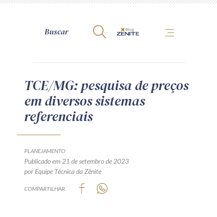
A Zênite
TCE/MG: pesquisa de preços
em diversos sistemas
Como publicar conosco
referenciais
Site da Zênite
Contato
Termos de uso
PLANEJAMENTO
Publicado em 21 de setembro de 2023
Política de Privacidade
por Equipe Técnica da Zênite
Guia de Direitos dos Titulares de Dados
COMPARTILHAR
Encarregado (contato)