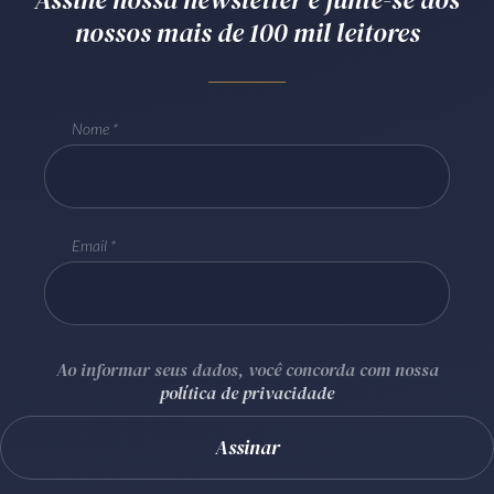
nossos mais de 100 mil leitores
Receba por RSS
Av. Sete de Setembro, 4698
Nome
Batel
Curitiba
/
PR
CEP
80240-000
Telefone (41) 2109-8666
Whatsapp (41) 98881-6616
Email
Ao informar seus dados, você concorda com nossa
política de privacidade