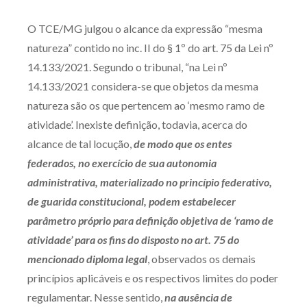
Produtos e serviços
O TCE/MG julgou o alcance da expressão “mesma
natureza” contido no inc. II do § 1º do art. 75 da Lei nº
Zênite Fácil IA
14.133/2021. Segundo o tribunal, “na Lei nº
Zênite Play
14.133/2021 considera-se que objetos da mesma
Orientação por Escrito
natureza são os que pertencem ao ‘mesmo ramo de
Mentoria Zênite
atividade’. Inexiste definição, todavia, acerca do
alcance de tal locução,
de modo que os entes
federados, no exercício de sua autonomia
Capacitação
administrativa, materializado no princípio federativo,
de guarida constitucional, podem estabelecer
Zênite Online
parâmetro próprio para definição objetiva de ‘ramo de
Eventos presenciais
atividade’ para os fins do disposto no art. 75 do
Zênite in Company
mencionado diploma legal
, observados os demais
Diferenciais
princípios aplicáveis e os respectivos limites do poder
regulamentar. Nesse sentido,
na ausência de