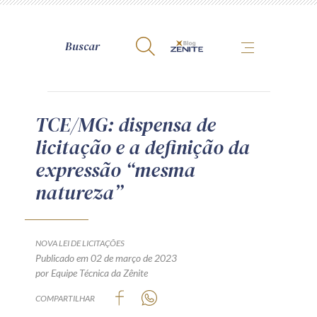
A Zênite
TCE/MG: dispensa de
licitação e a definição da
Como publicar conosco
expressão “mesma
Site da Zênite
natureza”
Contato
Termos de uso
Política de Privacidade
NOVA LEI DE LICITAÇÕES
Guia de Direitos dos Titulares de Dados
Publicado em 02 de março de 2023
por Equipe Técnica da Zênite
Encarregado (contato)
COMPARTILHAR