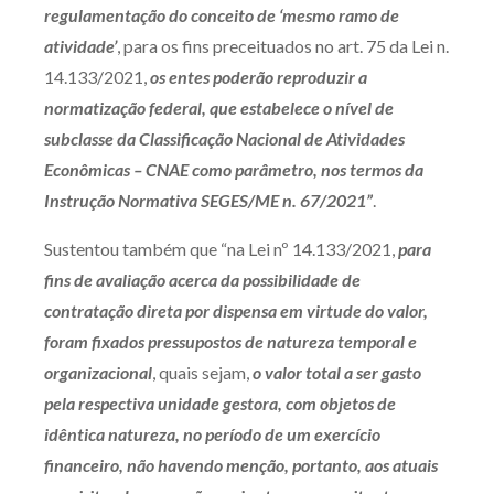
regulamentação do conceito de ‘mesmo ramo de
Receba por RSS
atividade’
, para os fins preceituados no art. 75 da Lei n.
14.133/2021,
os entes poderão reproduzir a
normatização federal, que estabelece o nível de
Av. Sete de Setembro, 4698
subclasse da Classificação Nacional de Atividades
Batel
Curitiba
/
PR
CEP
80240-000
Econômicas – CNAE como parâmetro, nos termos da
Telefone (41) 2109-8666
Instrução Normativa SEGES/ME n. 67/2021”
.
Whatsapp (41) 98881-6616
Sustentou também que “na Lei nº 14.133/2021,
para
fins de avaliação acerca da possibilidade de
contratação direta por dispensa em virtude do valor,
foram fixados pressupostos de natureza temporal e
organizacional
, quais sejam,
o valor total a ser gasto
pela respectiva unidade gestora, com objetos de
idêntica natureza, no período de um exercício
financeiro, não havendo menção, portanto, aos atuais