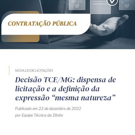
Receba por RSS
Av. Sete de Setembro, 4698
Batel
Curitiba
/
PR
CEP
80240-000
Telefone (41) 2109-8666
Whatsapp (41) 98881-6616
NOVA LEI DE LICITAÇÕES
Decisão TCE/MG: dispensa de
licitação e a definição da
expressão “mesma natureza”
Publicado em 22 de dezembro de 2022
por Equipe Técnica da Zênite