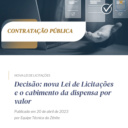
Receba por RSS
Av. Sete de Setembro, 4698
Batel
Curitiba
/
PR
CEP
80240-000
Telefone (41) 2109-8666
Whatsapp (41) 98881-6616
NOVA LEI DE LICITAÇÕES
Decisão: nova Lei de Licitações
e o cabimento da dispensa por
valor
Publicado em 20 de abril de 2023
por Equipe Técnica da Zênite