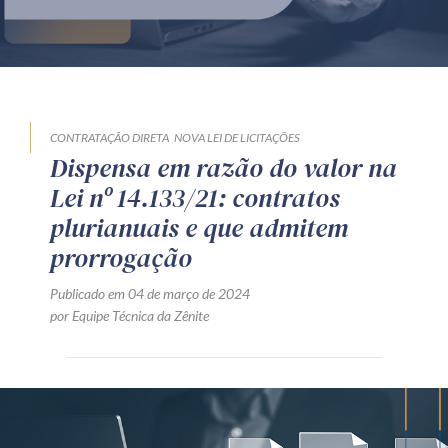
Produtos e serviços
Zênite Fácil IA
Zênite Play
Orientação por Escrito
CONTRATAÇÃO DIRETA
NOVA LEI DE LICITAÇÕES
Dispensa em razão do valor na
Mentoria Zênite
Lei nº 14.133/21: contratos
plurianuais e que admitem
Capacitação
prorrogação
Publicado em 04 de março de 2024
Zênite Online
por Equipe Técnica da Zênite
Eventos presenciais
Zênite in Company
Diferenciais