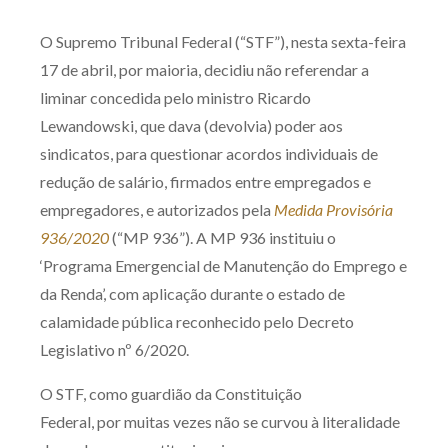
Produtos e serviços
O Supremo Tribunal Federal (“STF”), nesta sexta-feira
17 de abril, por maioria, decidiu não referendar a
Zênite Fácil IA
liminar concedida pelo ministro Ricardo
Zênite Play
Lewandowski, que dava (devolvia) poder aos
Orientação por Escrito
sindicatos, para questionar acordos individuais de
Mentoria Zênite
redução de salário, firmados entre empregados e
empregadores, e autorizados pela
Medida Provisória
936/2020
(“MP 936”). A MP 936 instituiu o
Capacitação
‘Programa Emergencial de Manutenção do Emprego e
da Renda’, com aplicação durante o estado de
Zênite Online
calamidade pública reconhecido pelo Decreto
Eventos presenciais
Legislativo nº 6/2020.
Zênite in Company
Diferenciais
O STF, como guardião da Constituição
Federal, por muitas vezes não se curvou à literalidade