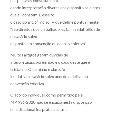
das palavras constitucionais,
Receba por RSS
dando interpretação diversa aos dispositivos claros
que ali constam. E esse foi
o caso do art. 6º inciso IV que define pontualmente
Av. Sete de Setembro, 4698
“são direitos dos trabalhadores (…) irredutibilidade
Batel
Curitiba
/
PR
CEP
80240-000
de salário salvo
disposto em convenção ou acordo coletivo”.
Telefone (41) 2109-8666
Whatsapp (41) 98881-6616
Muitos artigos geram dúvidas de
interpretação, porém não é o caso deste que é
cristalino. O caminho é claro: “é
irredutível o salário salvo acordo coletivo ou
convenção coletiva”.
O acordo individual, como permitido pela
MP 936/2020, não se encaixa nesta disposição
constitucional (na prática estaria