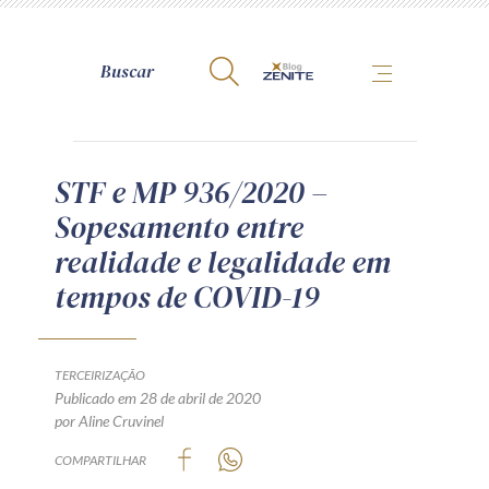
A Zênite
STF e MP 936/2020 –
Sopesamento entre
Como publicar conosco
realidade e legalidade em
Site da Zênite
tempos de COVID-19
Contato
Termos de uso
Política de Privacidade
TERCEIRIZAÇÃO
Guia de Direitos dos Titulares de Dados
Publicado em 28 de abril de 2020
por Aline Cruvinel
Encarregado (contato)
COMPARTILHAR