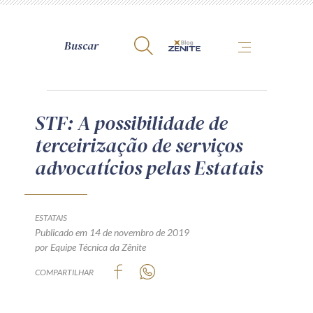
A Zênite
STF: A possibilidade de
terceirização de serviços
Como publicar conosco
advocatícios pelas Estatais
Site da Zênite
Contato
Termos de uso
ESTATAIS
Publicado em 14 de novembro de 2019
Política de Privacidade
por Equipe Técnica da Zênite
Guia de Direitos dos Titulares de Dados
COMPARTILHAR
Encarregado (contato)