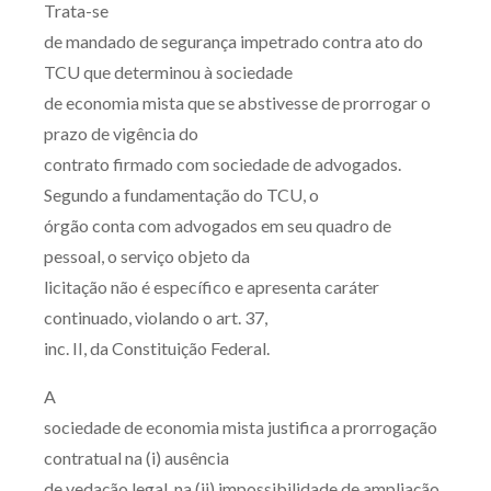
Trata-se
Produtos e serviços
de mandado de segurança impetrado contra ato do
TCU que determinou à sociedade
Zênite Fácil IA
de economia mista que se abstivesse de prorrogar o
Zênite Play
prazo de vigência do
Orientação por Escrito
contrato firmado com sociedade de advogados.
Mentoria Zênite
Segundo a fundamentação do TCU, o
órgão conta com advogados em seu quadro de
pessoal, o serviço objeto da
Capacitação
licitação não é específico e apresenta caráter
continuado, violando o art. 37,
Zênite Online
inc. II, da Constituição Federal.
Eventos presenciais
Zênite in Company
A
Diferenciais
sociedade de economia mista justifica a prorrogação
contratual na (i) ausência
de vedação legal, na (ii) impossibilidade de ampliação