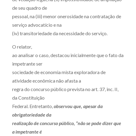
Receba por RSS
de seu quadro de
pessoal, na (iii) menor onerosidade na contratação de
serviço advocatício e na
Av. Sete de Setembro, 4698
(iv) transitoriedade da necessidade do serviço.
Batel
Curitiba
/
PR
CEP
80240-000
O relator,
Telefone (41) 2109-8666
ao analisar o caso, destacou inicialmente que o fato da
Whatsapp (41) 98881-6616
impetrante ser
sociedade de economia mista exploradora de
atividade econômica não afasta a
regra do concurso público prevista no art. 37, inc. II,
da Constituição
Federal. Entretanto,
observou que, apesar da
obrigatoriedade da
realização de concurso público, “não se pode dizer que
a impetrante é