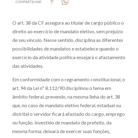
COMPARTILHAR
Produtos e serviços
O art. 38 da CF assegura ao titular de cargo público o
Zênite Fácil IA
direito ao exercício de mandato eletivo, sem prejuízo
Zênite Play
de seu vínculo. Nesse sentido, disciplina as diferentes
Orientação por Escrito
possibilidades de mandatos e estabelece quando o
Mentoria Zênite
exercício da atividade política ensejará o afastamento
das atividades.
Capacitação
Em conformidade com o regramento constitucional, o
art. 94 da Lei nº 8.112/90 disciplinou o tema em
Zênite Online
âmbito federal, prevendo, na mesma linha do art. 38
Eventos presenciais
que, no caso de mandato eletivo federal, estadual ou
Zênite in Company
distrital o servidor ficará afastado do cargo, emprego
Diferenciais
ou função. Investido de mandato de prefeito, da
mesma forma, deixará de exercer suas funções,