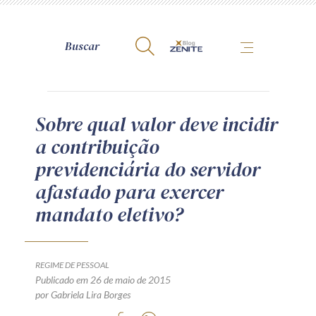
A Zênite
Sobre qual valor deve incidir
a contribuição
Como publicar conosco
previdenciária do servidor
Site da Zênite
afastado para exercer
Contato
mandato eletivo?
Termos de uso
Política de Privacidade
Guia de Direitos dos Titulares de Dados
REGIME DE PESSOAL
Encarregado (contato)
Publicado em 26 de maio de 2015
por Gabriela Lira Borges