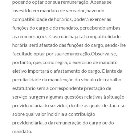
podendo optar por sua remuneração. Apenas se
Receba por RSS
investido em mandato de vereador, havendo
compatibilidade de horários, poderá exercer as
funções do cargo e do mandato, percebendo ambas
Av. Sete de Setembro, 4698
as remunerações. Caso não haja tal compatibilidade
Batel
Curitiba
/
PR
CEP
80240-000
horária, será afastado das funções do cargo, sendo-lhe
facultado optar por sua remuneração.
Observa-se,
Telefone (41) 2109-8666
portanto, que, como regra, o exercício de mandato
Whatsapp (41) 98881-6616
eletivo importará o afastamento do cargo. Diante da
peculiaridade da manutenção do vínculo de trabalho
estatutário sem a correspondente prestação de
serviço, surgem algumas questões relativas à situação
previdenciária do servidor, dentre as quais, destaca-se
sobre qual valor incidiria a contribuição
previdenciária, o da remuneração do cargo ou do
mandato.