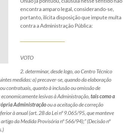
União já pontuou, cláusula nesse sentido não
encontra amparo legal, considerando-se,
portanto, ilícita disposição que impute multa
contra a Administração Pública:
VOTO
2. determinar, desde logo, ao Centro Técnico
uintes medidas: a) precaver-se, quando da elaboração
ou contratuais, quanto à inclusão ou omissão de
es economicamente lesivas à Administração,
tais como a
própria Administração
ou a aceitação de correção
erior à anual (art. 28 da Lei nº 9.065/95, que manteve
artigo da Medida Provisória nº 566/94);” (Decisão nº
.)