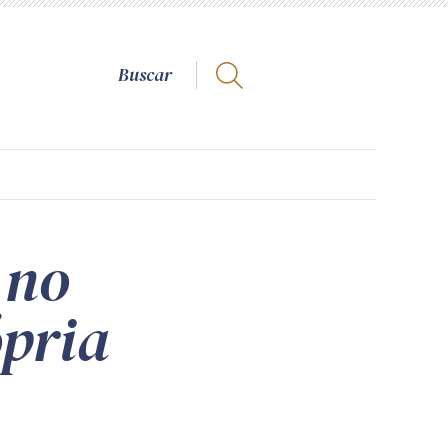
 no
ópria