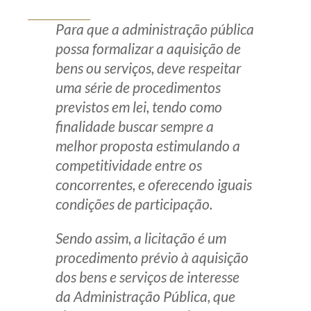
Produtos e serviços
Para que a administração pública
possa formalizar a aquisição de
Zênite Fácil IA
bens ou serviços, deve respeitar
Zênite Play
uma série de procedimentos
Orientação por Escrito
previstos em lei, tendo como
Mentoria Zênite
finalidade buscar sempre a
melhor proposta estimulando a
competitividade entre os
Capacitação
concorrentes, e oferecendo iguais
condições de participação.
Zênite Online
Eventos presenciais
Sendo assim, a licitação é um
Zênite in Company
procedimento prévio à aquisição
Diferenciais
dos bens e serviços de interesse
da Administração Pública, que