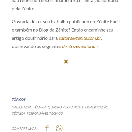
não refletindo necessariamente a orientação adotada
pela Zênite.
Gostaria de ter seu trabalho publicado no Zênite Fácil
e também no Blog da Zênite? Então encaminhe seu
artigo doutrinário para
editora@zenite.com.br
,
observando as seguintes
diretrizes editoriais
.
TÓPICOS
HABILITAÇÃO TÉCNICA
QUADRO PERMANENTE
QUALIFICAÇÃO
TÉCNICA
RESPONSÁVEL TÉCNICO
COMPARTILHAR