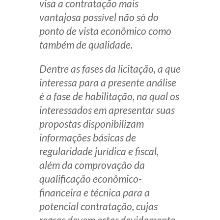
visa a contratação mais
Receba por RSS
vantajosa possível não só do
ponto de vista econômico como
também de qualidade.
Av. Sete de Setembro, 4698
Batel
Curitiba
/
PR
CEP
80240-000
Dentre as fases da licitação, a que
interessa para a presente análise
Telefone (41) 2109-8666
é a fase de habilitação, na qual os
Whatsapp (41) 98881-6616
interessados em apresentar suas
propostas disponibilizam
informações básicas de
regularidade jurídica e fiscal,
além da comprovação da
qualificação econômico-
financeira e técnica para a
potencial contratação, cujas
regras devem estar devidamente