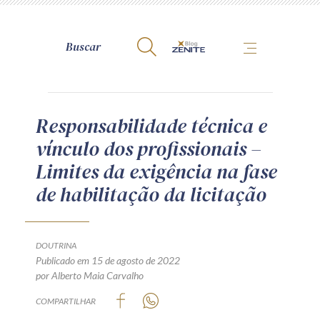
A Zênite
Responsabilidade técnica e
vínculo dos profissionais –
Como publicar conosco
Limites da exigência na fase
Site da Zênite
de habilitação da licitação
Contato
Termos de uso
Política de Privacidade
DOUTRINA
Guia de Direitos dos Titulares de Dados
Publicado em 15 de agosto de 2022
por Alberto Maia Carvalho
Encarregado (contato)
COMPARTILHAR