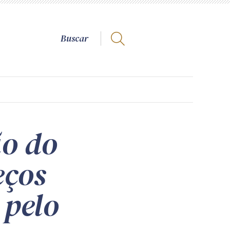
ão do
eços
 pelo