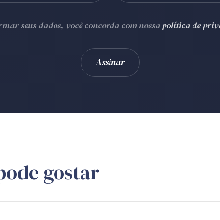
ormar seus dados, você concorda com nossa
política de pri
pode gostar