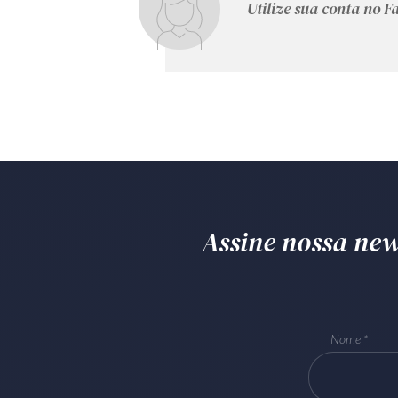
Utilize sua conta no 
Assine nossa news
Nome