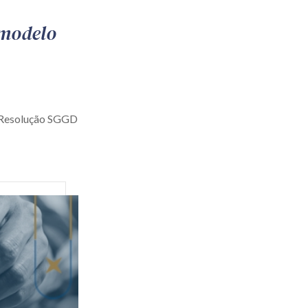
 modelo
a Resolução SGGD