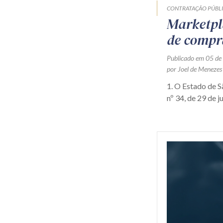
CONTRATAÇÃO PÚBL
Marketpl
de compr
Publicado em 05 de
por Joel de Menezes
1. O Estado de 
nº 34, de 29 de j