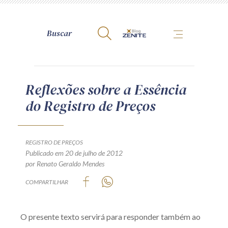
A Zênite
Reflexões sobre a Essência
do Registro de Preços
Como publicar conosco
Site da Zênite
Contato
REGISTRO DE PREÇOS
Publicado em 20 de julho de 2012
Termos de uso
por Renato Geraldo Mendes
Política de Privacidade
COMPARTILHAR
Guia de Direitos dos Titulares de Dados
Encarregado (contato)
O presente texto servirá para responder também ao