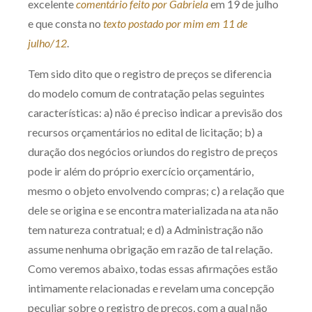
excelente
comentário feito por Gabriela
em 19 de julho
Produtos e serviços
e que consta no
texto postado por mim em 11 de
julho/12
.
Zênite Fácil IA
Tem sido dito que o registro de preços se diferencia
Zênite Play
do modelo comum de contratação pelas seguintes
Orientação por Escrito
características: a) não é preciso indicar a previsão dos
Mentoria Zênite
recursos orçamentários no edital de licitação; b) a
duração dos negócios oriundos do registro de preços
Capacitação
pode ir além do próprio exercício orçamentário,
mesmo o objeto envolvendo compras; c) a relação que
Zênite Online
dele se origina e se encontra materializada na ata não
Eventos presenciais
tem natureza contratual; e d) a Administração não
Zênite in Company
assume nenhuma obrigação em razão de tal relação.
Como veremos abaixo, todas essas afirmações estão
Diferenciais
intimamente relacionadas e revelam uma concepção
peculiar sobre o registro de preços, com a qual não