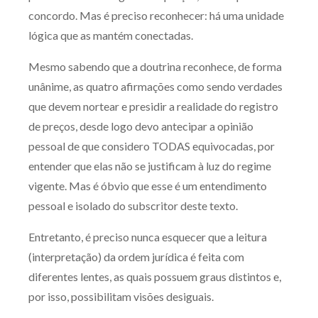
concordo. Mas é preciso reconhecer: há uma unidade
Receba por RSS
lógica que as mantém conectadas.
Mesmo sabendo que a doutrina reconhece, de forma
Av. Sete de Setembro, 4698
unânime, as quatro afirmações como sendo verdades
Batel
Curitiba
/
PR
CEP
80240-000
que devem nortear e presidir a realidade do registro
Telefone (41) 2109-8666
de preços, desde logo devo antecipar a opinião
Whatsapp (41) 98881-6616
pessoal de que considero TODAS equivocadas, por
entender que elas não se justificam à luz do regime
vigente. Mas é óbvio que esse é um entendimento
pessoal e isolado do subscritor deste texto.
Entretanto, é preciso nunca esquecer que a leitura
(interpretação) da ordem jurídica é feita com
diferentes lentes, as quais possuem graus distintos e,
por isso, possibilitam visões desiguais.