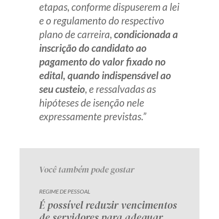
etapas, conforme dispuserem a lei
Receba por RSS
e o regulamento do respectivo
plano de carreira,
condicionada a
inscrição do candidato ao
Av. Sete de Setembro, 4698
pagamento do valor fixado no
Batel
Curitiba
/
PR
CEP
80240-000
edital, quando indispensável ao
Telefone (41) 2109-8666
seu custeio
, e ressalvadas as
Whatsapp (41) 98881-6616
hipóteses de isenção nele
expressamente previstas.”
Você também pode gostar
REGIME DE PESSOAL
É possível reduzir vencimentos
de servidores para adequar