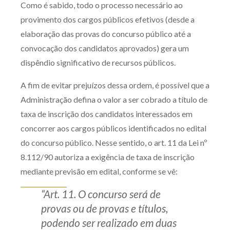
Como é sabido, todo o processo necessário ao
Produtos e serviços
provimento dos cargos públicos efetivos (desde a
elaboração das provas do concurso público até a
Zênite Fácil IA
convocação dos candidatos aprovados) gera um
Zênite Play
dispêndio significativo de recursos públicos.
Orientação por Escrito
A fim de evitar prejuízos dessa ordem, é possível que a
Mentoria Zênite
Administração defina o valor a ser cobrado a título de
taxa de inscrição dos candidatos interessados em
Capacitação
concorrer aos cargos públicos identificados no edital
do concurso público. Nesse sentido, o art. 11 da Lei nº
Zênite Online
8.112/90 autoriza a exigência de taxa de inscrição
Eventos presenciais
mediante previsão em edital, conforme se vê:
Zênite in Company
“Art. 11. O concurso será de
Diferenciais
provas ou de provas e títulos,
podendo ser realizado em duas