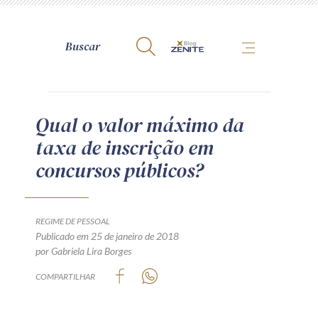
A Zênite
Qual o valor máximo da
taxa de inscrição em
Como publicar conosco
concursos públicos?
Site da Zênite
Contato
Termos de uso
REGIME DE PESSOAL
Publicado em 25 de janeiro de 2018
Política de Privacidade
por Gabriela Lira Borges
Guia de Direitos dos Titulares de Dados
COMPARTILHAR
Encarregado (contato)