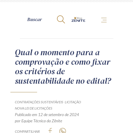
A Zênite
Qual o momento para a
comprovação e como fixar
Como publicar conosco
os critérios de
Site da Zênite
sustentabilidade no edital?
Contato
Termos de uso
Política de Privacidade
CONTRATAÇÕES SUSTENTÁVEIS
LICITAÇÃO
Guia de Direitos dos Titulares de Dados
NOVA LEI DE LICITAÇÕES
Publicado em 12 de setembro de 2024
Encarregado (contato)
por Equipe Técnica da Zênite
COMPARTILHAR