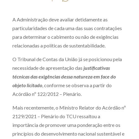
Produtos e serviços
A Administração deve avaliar detidamente as
Zênite Fácil IA
particularidades de cada uma das suas contratações
Zênite Play
para determinar o cabimento ou não de exigências
Orientação por Escrito
relacionadas a políticas de sustentabilidade.
Mentoria Zênite
O Tribunal de Contas da União já se posicionou pela
necessidade de apresentação das
justificativas
Capacitação
técnicas das exigências dessa natureza em face do
objeto licitado
, conforme se observa a partir do
Zênite Online
Acórdão nº 122/2012 – Plenário.
Eventos presenciais
Mais recentemente, o Ministro Relator do Acórdão nº
Zênite in Company
2129/2021 – Plenário do TCU ressaltou a
Diferenciais
importância de promover uma ponderação entre os
princípios do desenvolvimento nacional sustentável e