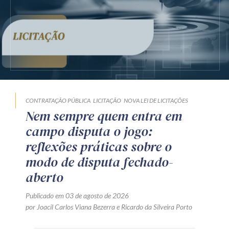
CONTRATAÇÃO PÚBLICA
LICITAÇÃO
NOVA LEI DE LICITAÇÕES
Nem sempre quem entra em
campo disputa o jogo:
reflexões práticas sobre o
modo de disputa fechado-
aberto
Publicado em 03 de agosto de 2026
por
Joacil Carlos Viana Bezerra
e
Ricardo da Silveira Porto