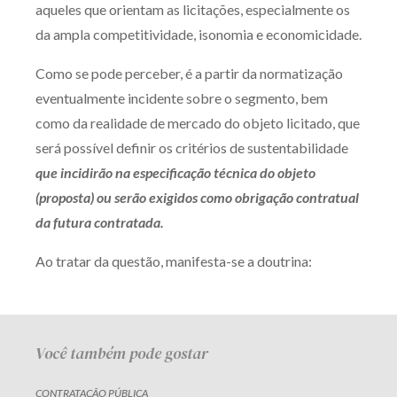
aqueles que orientam as licitações, especialmente os
Receba por RSS
da ampla competitividade, isonomia e economicidade.
Como se pode perceber, é a partir da normatização
Av. Sete de Setembro, 4698
eventualmente incidente sobre o segmento, bem
Batel
Curitiba
/
PR
CEP
80240-000
como da realidade de mercado do objeto licitado, que
será possível definir os critérios de sustentabilidade
Telefone (41) 2109-8666
que incidirão na especificação técnica do objeto
Whatsapp (41) 98881-6616
(proposta) ou serão exigidos como obrigação contratual
da futura contratada.
Ao tratar da questão, manifesta-se a doutrina:
Você também pode gostar
CONTRATAÇÃO PÚBLICA