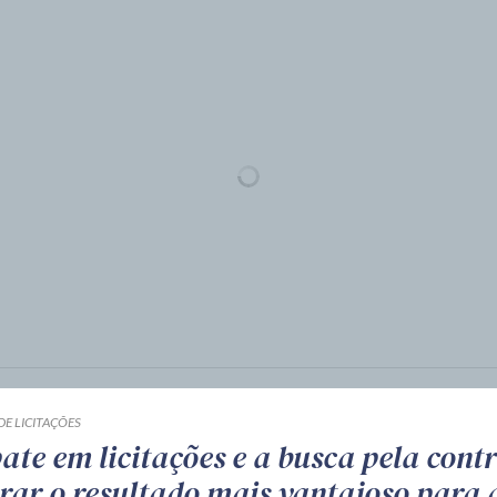
DE LICITAÇÕES
te em licitações e a busca pela cont
rar o resultado mais vantajoso para 