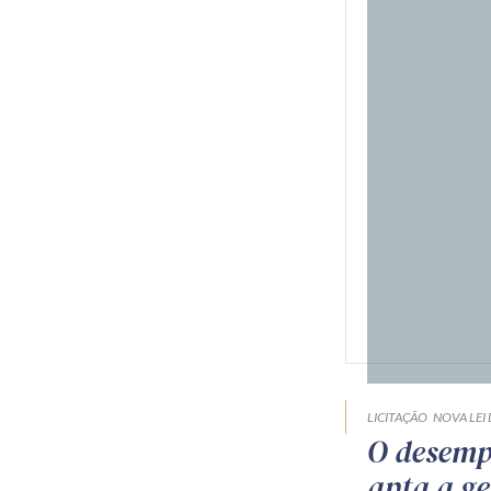
LICITAÇÃO
NOVA LEI 
O desempa
apta a ge