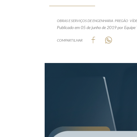
OBRAS E SERVIÇOS DE ENGENHARIA
PREGÃO
VÍD
Publicado em 05 de junho de 2019
por Equipe 
COMPARTILHAR