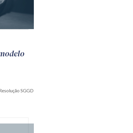
 modelo
a Resolução SGGD