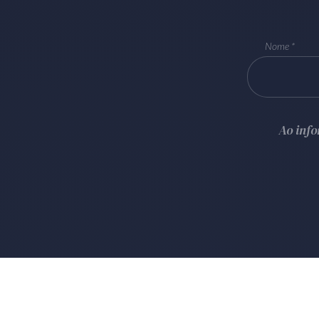
Nome
Ao inf