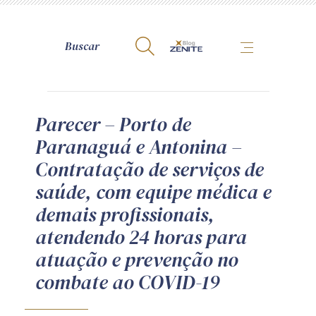
A Zênite
Parecer – Porto de
Paranaguá e Antonina –
Como publicar conosco
Contratação de serviços de
Site da Zênite
saúde, com equipe médica e
Contato
demais profissionais,
Termos de uso
atendendo 24 horas para
Política de Privacidade
atuação e prevenção no
Guia de Direitos dos Titulares de Dados
combate ao COVID-19
Encarregado (contato)