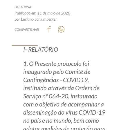
Produtos e serviços
DOUTRINA
Publicado em 11 de maio de 2020
por Luciano Schlumberger
Zênite Fácil IA
COMPARTILHAR
Zênite Play
Orientação por Escrito
I- RELATÓRIO
Mentoria Zênite
1. O Presente protocolo foi
Capacitação
inaugurado pelo Comitê de
Contingências –COVID19,
Zênite Online
instituído através da Ordem de
Eventos presenciais
Serviço n° 064-20, instaurado
com o objetivo de acompanhar a
Zênite in Company
disseminação do vírus COVID-19
Diferenciais
no país e no mundo, bem como
adotar medidas de proteção para