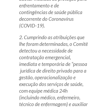
enfrentamento e de
Receba por RSS
contingências de saúde pública
decorrente do Coronavírus
(COVID-19).
Av. Sete de Setembro, 4698
Batel
Curitiba
/
PR
CEP
80240-000
2. Cumprindo as atribuições que
Telefone (41) 2109-8666
lhe foram determinadas, o Comitê
Whatsapp (41) 98881-6616
detectou a necessidade de
contratação emergencial,
imediata e temporária de “
pessoa
jurídica de direito privado para a
gestão, operacionalização e
execução dos serviços de saúde,
com equipe médica 24h
(incluindo médico, enfermeiro,
técnico de enfermagem) e auxiliar