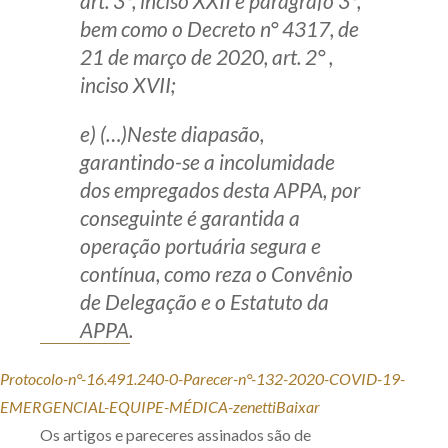
art. 3°, inciso XXII e parágrafo 3°,
bem como o Decreto n° 4317, de
21 de março de 2020, art. 2° ,
inciso XVII;
e) (…)
Neste diapasão,
garantindo-se a incolumidade
dos empregados desta APPA, por
conseguinte é garantida a
operação portuária segura e
contínua, como reza o Convênio
de Delegação e o Estatuto da
APPA.
Protocolo-n°-16.491.240-0-Parecer-n°-132-2020-COVID-19-
EMERGENCIAL-EQUIPE-MÉDICA-zenetti
Baixar
Os artigos e pareceres assinados são de