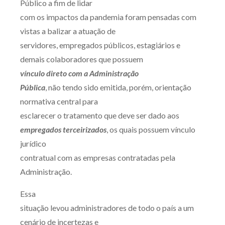
Público a fim de lidar
Receba por RSS
com os impactos da pandemia foram pensadas com
vistas a balizar a atuação de
servidores, empregados públicos, estagiários e
Av. Sete de Setembro, 4698
demais colaboradores que possuem
Batel
Curitiba
/
PR
CEP
80240-000
vínculo direto com a Administração
Pública
, não tendo sido emitida, porém, orientação
Telefone (41) 2109-8666
normativa central para
Whatsapp (41) 98881-6616
esclarecer o tratamento que deve ser dado aos
empregados terceirizados
, os quais possuem vínculo
jurídico
contratual com as empresas contratadas pela
Administração.
Essa
situação levou administradores de todo o país a um
cenário de incertezas e