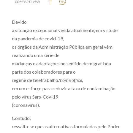
COMPARTILHAR
Produtos e serviços
Devido
Zênite Fácil IA
à situação excepcional vivida atualmente, em virtude
Zênite Play
da pandemia de covid-19,
Orientação por Escrito
os órgãos da Administração Pública em geral vêm
Mentoria Zênite
realizando uma série de
mudanças e adaptações no sentido de migrar boa
parte dos colaboradores para o
Capacitação
regime de teletrabalho/
home office
,
Zênite Online
em um esforço para reduzir a taxa de contaminação
pelo vírus Sars-Cov-19
Eventos presenciais
(coronavírus).
Zênite in Company
Diferenciais
Contudo,
ressalta-se que as alternativas formuladas pelo Poder