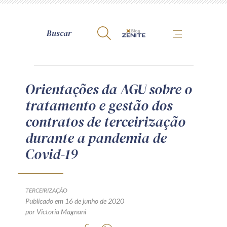
A Zênite
Orientações da AGU sobre o
tratamento e gestão dos
Como publicar conosco
contratos de terceirização
Site da Zênite
durante a pandemia de
Contato
Covid-19
Termos de uso
Política de Privacidade
Guia de Direitos dos Titulares de Dados
TERCEIRIZAÇÃO
Encarregado (contato)
Publicado em 16 de junho de 2020
por Victoria Magnani