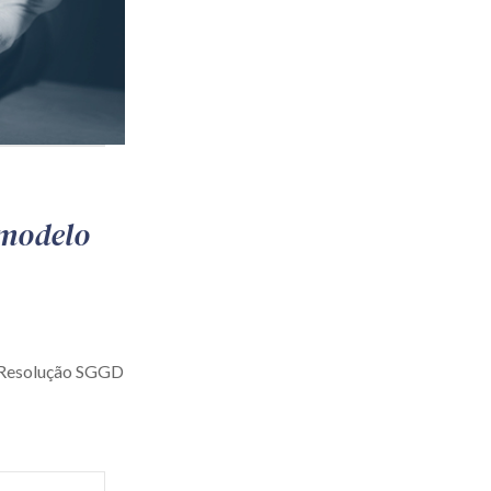
 modelo
a Resolução SGGD