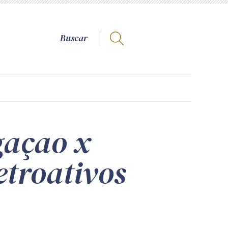
gaçao x
etroativos