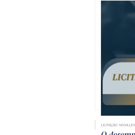
LICITAÇÃO
NOVA LEI 
O desempa