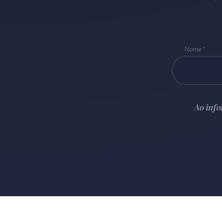
Nome
Ao inf