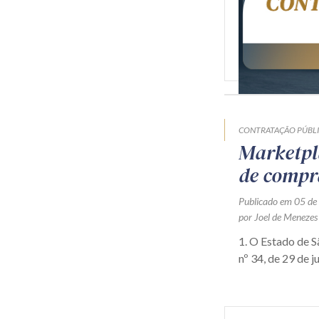
CONTRATAÇÃO PÚBL
Marketpl
de compr
Publicado em 05 de
por Joel de Menezes
1. O Estado de 
nº 34, de 29 de j