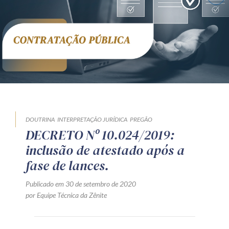
Receba por RSS
Av. Sete de Setembro, 4698
Batel
Curitiba
/
PR
CEP
80240-000
Telefone (41) 2109-8666
Whatsapp (41) 98881-6616
DOUTRINA
INTERPRETAÇÃO JURÍDICA
PREGÃO
DECRETO Nº 10.024/2019:
inclusão de atestado após a
fase de lances.
Publicado em 30 de setembro de 2020
por Equipe Técnica da Zênite