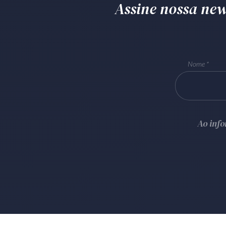
Assine nossa news
Nome
Ao inf