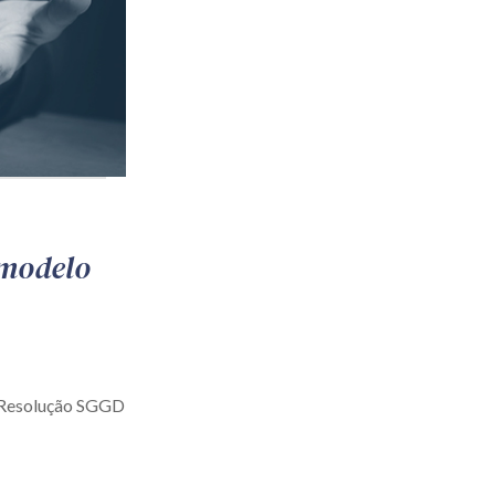
 modelo
a Resolução SGGD