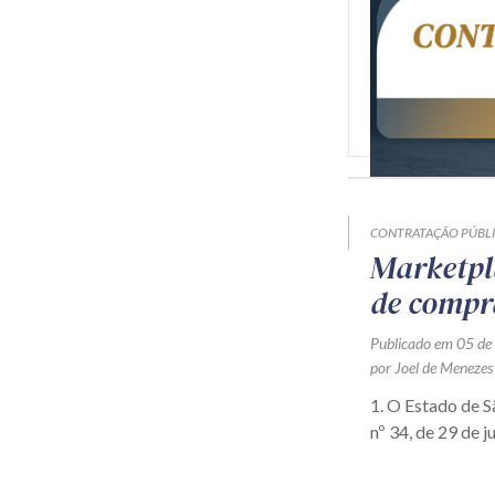
CONTRATAÇÃO PÚBL
Marketpl
de compr
Publicado em 05 de
por Joel de Menezes
1. O Estado de 
nº 34, de 29 de j