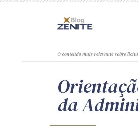
O
conteúdo
mais relevante sobre licita
Orientaçã
da Admini