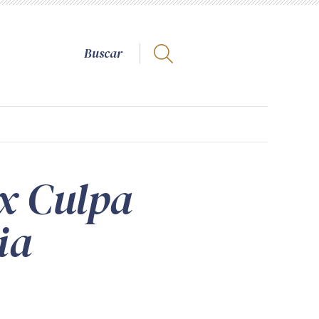
 x Culpa
ia