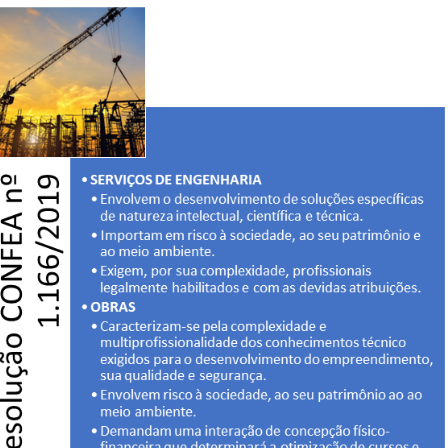
Produtos e serviços
Zênite Fácil IA
Zênite Play
Orientação por Escrito
Mentoria Zênite
Capacitação
Zênite Online
Eventos presenciais
Zênite in Company
Diferenciais