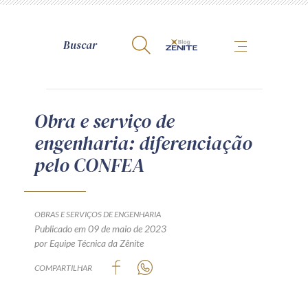
A Zênite
Obra e serviço de
engenharia: diferenciação
Como publicar conosco
pelo CONFEA
Site da Zênite
Contato
Termos de uso
OBRAS E SERVIÇOS DE ENGENHARIA
Publicado em 09 de maio de 2023
Política de Privacidade
por Equipe Técnica da Zênite
Guia de Direitos dos Titulares de Dados
COMPARTILHAR
Encarregado (contato)