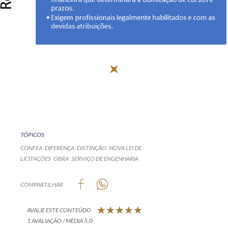
Receba por RSS
Av. Sete de Setembro, 4698
Batel
Curitiba
/
PR
CEP
80240-000
Telefone (41) 2109-8666
Whatsapp (41) 98881-6616
TÓPICOS
CONFEA
DIFERENÇA
DISTINÇÃO
NOVA LEI DE
LICITAÇÕES
OBRA
SERVIÇO DE ENGENHARIA
COMPARTILHAR
AVALIE ESTE CONTEÚDO
1 AVALIAÇÃO / MÉDIA 5,0