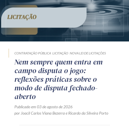
CONTRATAÇÃO PÚBLICA
LICITAÇÃO
NOVA LEI DE LICITAÇÕES
Nem sempre quem entra em
campo disputa o jogo:
reflexões práticas sobre o
modo de disputa fechado-
aberto
Publicado em 03 de agosto de 2026
por
Joacil Carlos Viana Bezerra
e
Ricardo da Silveira Porto