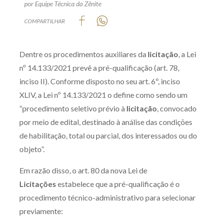
por Equipe Técnica da Zênite
Produtos e serviços
COMPARTILHAR
Zênite Fácil IA
Zênite Play
Dentre os procedimentos auxiliares da
licitação
, a Lei
Orientação por Escrito
nº 14.133/2021 prevê a pré-qualificação (art. 78,
Mentoria Zênite
inciso II). Conforme disposto no seu art. 6º, inciso
XLIV, a Lei nº 14.133/2021 o define como sendo um
“procedimento seletivo prévio à
licitação
, convocado
Capacitação
por meio de edital, destinado à análise das condições
de habilitação, total ou parcial, dos interessados ou do
Zênite Online
objeto”.
Eventos presenciais
Em razão disso, o art. 80 da nova Lei de
Zênite in Company
Licitações
estabelece que a pré-qualificação é o
Diferenciais
procedimento técnico-administrativo para selecionar
previamente: