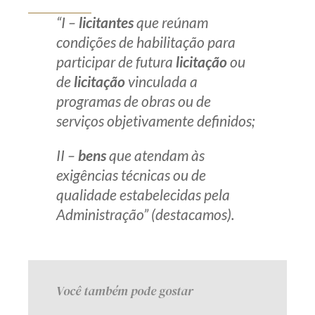
Receba por RSS
“I –
licitantes
que reúnam
condições de habilitação para
participar de futura
licitação
ou
Av. Sete de Setembro, 4698
de
licitação
vinculada a
Batel
Curitiba
/
PR
CEP
80240-000
programas de obras ou de
serviços objetivamente definidos;
Telefone (41) 2109-8666
Whatsapp (41) 98881-6616
II –
bens
que atendam às
exigências técnicas ou de
qualidade estabelecidas pela
Administração” (destacamos).
Você também pode gostar