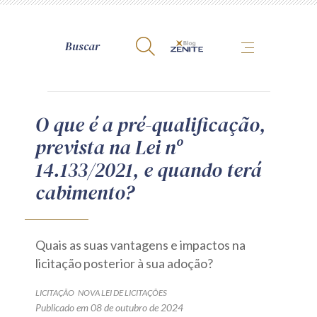
A Zênite
O que é a pré-qualificação,
prevista na Lei nº
Como publicar conosco
14.133/2021, e quando terá
Site da Zênite
cabimento?
Contato
Termos de uso
Política de Privacidade
Quais as suas vantagens e impactos na
Guia de Direitos dos Titulares de Dados
licitação posterior à sua adoção?
Encarregado (contato)
LICITAÇÃO
NOVA LEI DE LICITAÇÕES
Publicado em 08 de outubro de 2024