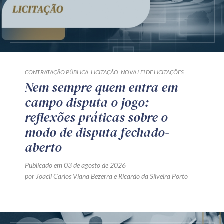
CONTRATAÇÃO PÚBLICA
LICITAÇÃO
NOVA LEI DE LICITAÇÕES
Nem sempre quem entra em
campo disputa o jogo:
reflexões práticas sobre o
modo de disputa fechado-
aberto
Publicado em 03 de agosto de 2026
por
Joacil Carlos Viana Bezerra
e
Ricardo da Silveira Porto