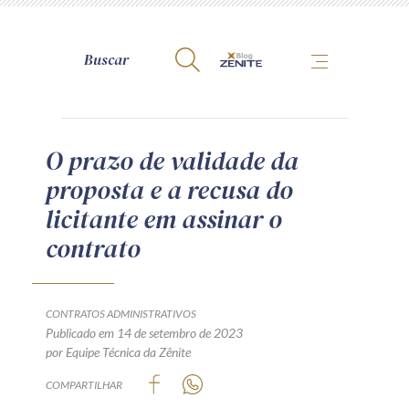
A Zênite
O prazo de validade da
proposta e a recusa do
Como publicar conosco
licitante em assinar o
Site da Zênite
contrato
Contato
Termos de uso
Política de Privacidade
CONTRATOS ADMINISTRATIVOS
Guia de Direitos dos Titulares de Dados
Publicado em 14 de setembro de 2023
por Equipe Técnica da Zênite
Encarregado (contato)
COMPARTILHAR