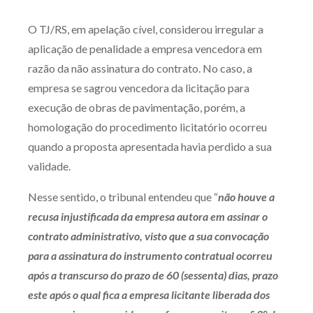
Produtos e serviços
O TJ/RS, em apelação cível, considerou irregular a
aplicação de penalidade a empresa vencedora em
Zênite Fácil IA
razão da não assinatura do contrato. No caso, a
Zênite Play
empresa se sagrou vencedora da licitação para
Orientação por Escrito
execução de obras de pavimentação, porém, a
Mentoria Zênite
homologação do procedimento licitatório ocorreu
quando a proposta apresentada havia perdido a sua
validade.
Capacitação
Nesse sentido, o tribunal entendeu que “
não houve a
Zênite Online
recusa injustificada da empresa autora em assinar o
Eventos presenciais
contrato administrativo, visto que a sua convocação
Zênite in Company
para a assinatura do instrumento contratual ocorreu
Diferenciais
após a transcurso do prazo de 60 (sessenta) dias, prazo
este após o qual fica a empresa licitante liberada dos