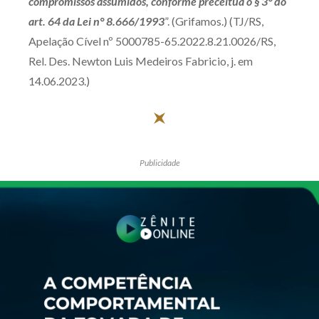
compromissos assumidos, conforme preceitua o § 3° do
Receba por RSS
art. 64 da Lei n° 8.666/1993
”. (Grifamos.) (TJ/RS,
Apelação Cível nº 5000785-65.2022.8.21.0026/RS,
Rel. Des. Newton Luis Medeiros Fabricio, j. em
Av. Sete de Setembro, 4698
14.06.2023.)
Batel
Curitiba
/
PR
CEP
80240-000
Telefone (41) 2109-8666
Whatsapp (41) 98881-6616
Publicidade