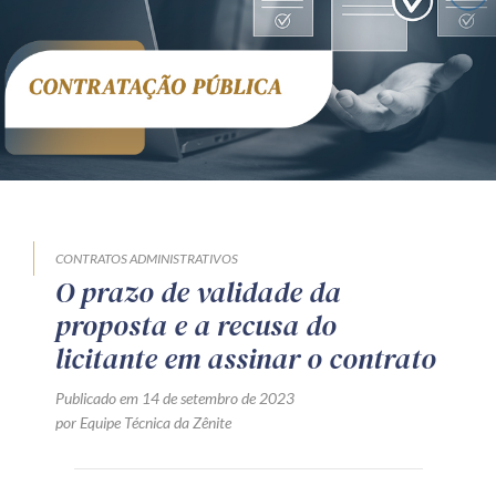
Receba por RSS
Av. Sete de Setembro, 4698
Batel
Curitiba
/
PR
CEP
80240-000
Telefone (41) 2109-8666
Whatsapp (41) 98881-6616
CONTRATOS ADMINISTRATIVOS
O prazo de validade da
proposta e a recusa do
licitante em assinar o contrato
Publicado em 14 de setembro de 2023
por Equipe Técnica da Zênite