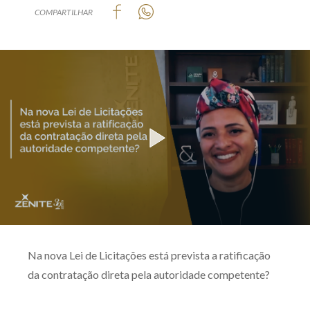
COMPARTILHAR
Produtos e serviços
Zênite Fácil IA
Zênite Play
Orientação por Escrito
Mentoria Zênite
Capacitação
Zênite Online
Eventos presenciais
Zênite in Company
Na nova Lei de Licitações está prevista a ratificação
Diferenciais
da contratação direta pela autoridade competente?
____