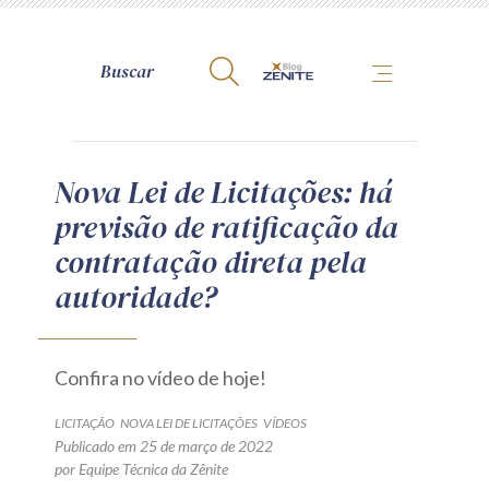
A Zênite
Nova Lei de Licitações: há
previsão de ratificação da
Como publicar conosco
contratação direta pela
Site da Zênite
autoridade?
Contato
Termos de uso
Política de Privacidade
Confira no vídeo de hoje!
Guia de Direitos dos Titulares de Dados
LICITAÇÃO
NOVA LEI DE LICITAÇÕES
VÍDEOS
Encarregado (contato)
Publicado em 25 de março de 2022
por Equipe Técnica da Zênite