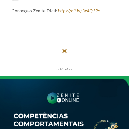
Receba por RSS
Conheça o Zênite Fácil:
https://bit.ly/3e4Q3Po
Av. Sete de Setembro, 4698
Batel
Curitiba
/
PR
CEP
80240-000
Telefone (41) 2109-8666
Whatsapp (41) 98881-6616
Publicidade