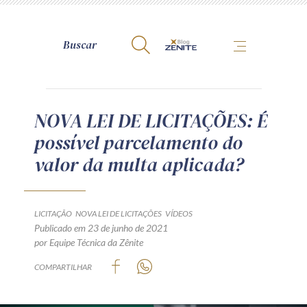
A Zênite
NOVA LEI DE LICITAÇÕES: É
possível parcelamento do
Como publicar conosco
valor da multa aplicada?
Site da Zênite
Contato
Termos de uso
LICITAÇÃO
NOVA LEI DE LICITAÇÕES
VÍDEOS
Publicado em 23 de junho de 2021
Política de Privacidade
por Equipe Técnica da Zênite
Guia de Direitos dos Titulares de Dados
COMPARTILHAR
Encarregado (contato)