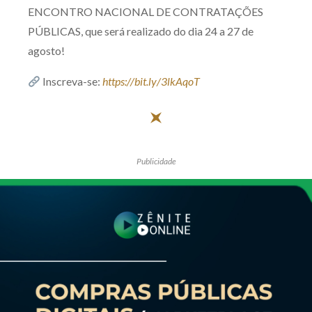
ENCONTRO NACIONAL DE CONTRATAÇÕES
Receba por RSS
PÚBLICAS, que será realizado do dia 24 a 27 de
agosto!
Av. Sete de Setembro, 4698
Inscreva-se:
https://bit.ly/3lkAqoT
Batel
Curitiba
/
PR
CEP
80240-000
Telefone (41) 2109-8666
Whatsapp (41) 98881-6616
Publicidade