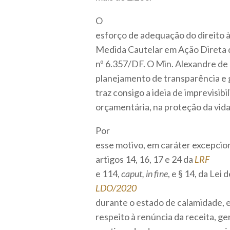
O
esforço de adequação do direito à
Medida Cautelar em Ação Direta 
nº 6.357/DF. O Min. Alexandre de
planejamento de transparência e g
traz consigo a ideia de imprevisib
orçamentária, na proteção da vida
Por
esse motivo, em caráter excepciona
artigos 14, 16, 17 e 24 da
LRF
e 114,
caput, in fine
, e § 14, da Lei
LDO/2020
durante o estado de calamidade, 
respeito à renúncia da receita, g