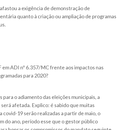
 afastou a exigência de demonstração de
tária quanto à criação ou ampliação de programas
us.
F em ADI nº 6.357/MC frente aos impactos nas
rogramadas para 2020?
 para o adiamento das eleições municipais, a
 será afetada. Explico: é sabido que muitas
covid-19 serão realizadas a partir de maio, o
im do ano, período esse que o gestor público
para honrar os compromissos do mandato seguinte.