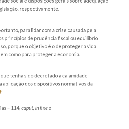
ade social e disposições gerais sobre adequação
gislação, respectivamente.
rtanto, para lidar com a crise causada pela
 princípios de prudência fiscal ou equilíbrio
so, porque o objetivo é o de proteger a vida
, bem como para proteger a economia.
m que tenha sido decretado a calamidade
 a aplicação dos dispositivos normativos da
F
ias – 114,
caput, in fine
e