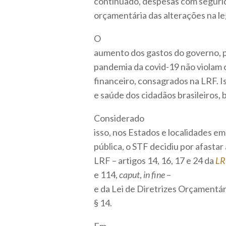
continuado, despesas com segurid
orçamentária das alterações na le
O
aumento dos gastos do governo, po
pandemia da covid-19 não violam os
financeiro, consagrados na LRF. Is
e saúde dos cidadãos brasileiros
Considerado
isso, nos Estados e localidades e
pública, o STF decidiu por afastar
LRF – artigos 14, 16, 17 e 24 da
LR
e 114,
caput
,
in fine
–
e da Lei de Diretrizes Orçamentár
§ 14.