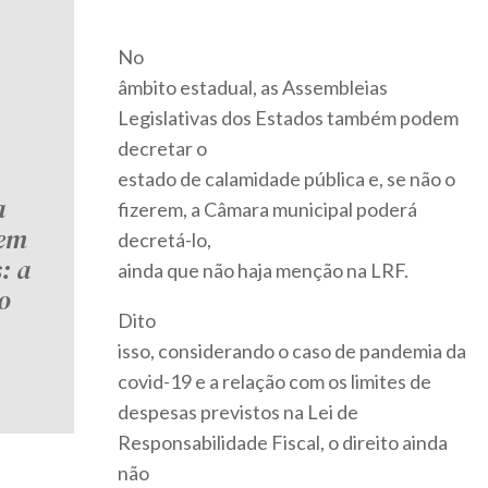
No
âmbito estadual, as Assembleias
Legislativas dos Estados também podem
decretar o
estado de calamidade pública e, se não o
a
fizerem, a Câmara municipal poderá
 em
decretá-lo,
: a
ainda que não haja menção na LRF.
o
Dito
isso, considerando o caso de pandemia da
covid-19 e a relação com os limites de
despesas previstos na Lei de
Responsabilidade Fiscal, o direito ainda
não