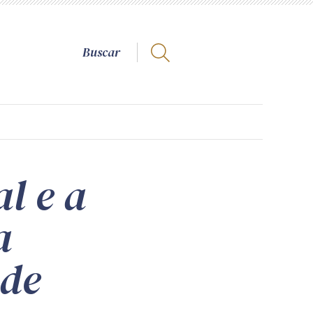
al e a
a
 de