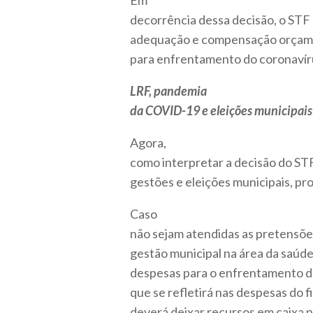
Em
decorrência dessa decisão, o STF
adequação e compensação orçamen
para enfrentamento do coronavír
LRF, pandemia
da COVID-19 e eleições municipais
Agora,
como interpretar a decisão do ST
gestões e eleições municipais, p
Caso
não sejam atendidas as pretensões
gestão municipal na área da saúde
despesas para o enfrentamento da 
que se refletirá nas despesas do f
deverá deixar recursos em caixa 