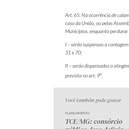
Art. 65. Na ocorrência de cala
caso da União, ou pelas Assembl
Municípios, enquanto perdurar 
I – serão suspensas a contagem 
31 e 70;
II – serão dispensados o atingi
o
prevista no art. 9
.
Você também pode gostar
PLANEJAMENTO
TCE/MG: consórcio