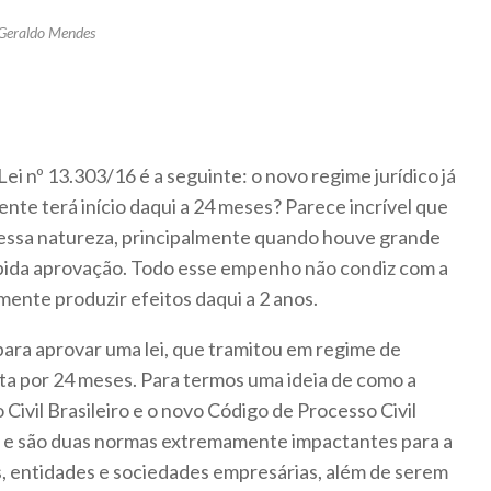
 Geraldo Mendes
i nº 13.303/16 é a seguinte: o novo regime jurídico já
ente terá início daqui a 24 meses? Parece incrível que
dessa natureza, principalmente quando houve grande
ida aprovação. Todo esse empenho não condiz com a
mente produzir efeitos daqui a 2 anos.
para aprovar uma lei, que tramitou em regime de
eta por 24 meses. Para termos uma ideia de como a
Civil Brasileiro e o novo Código de Processo Civil
, e são duas normas extremamente impactantes para a
s, entidades e sociedades empresárias, além de serem