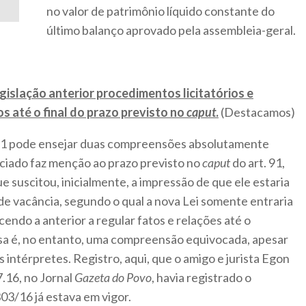
no valor de patrimônio líquido constante do
último balanço aprovado pela assembleia-geral.
gislação anterior procedimentos licitatórios e
s até o final do prazo previsto no
caput
.
(Destacamos)
t. 91 pode ensejar duas compreensões absolutamente
unciado faz menção ao prazo previsto no
caput
do art. 91,
ue suscitou, inicialmente, a impressão de que ele estaria
de vacância, segundo o qual a nova Lei somente entraria
ndo a anterior a regular fatos e relações até o
Essa é, no entanto, uma compreensão equivocada, apesar
 intérpretes. Registro, aqui, que o amigo e jurista Egon
.16, no Jornal
Gazeta do Povo
, havia registrado o
03/16 já estava em vigor.