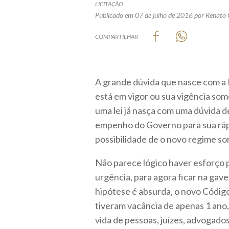
LICITAÇÃO
Publicado em 07 de julho de 2016
por Renato
COMPARTILHAR
A grande dúvida que nasce com a Le
está em vigor ou sua vigência som
uma lei já nasça com uma dúvida 
empenho do Governo para sua ráp
possibilidade de o novo regime so
Não parece lógico haver esforço 
urgência, para agora ficar na gav
hipótese é absurda, o novo Código 
tiveram vacância de apenas 1 ano
vida de pessoas, juízes, advogado