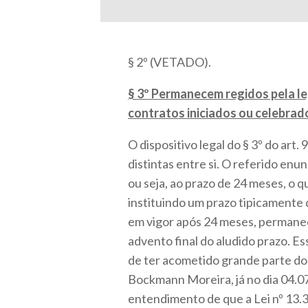
§ 2º (VETADO).
§ 3º Permanecem regidos pela le
contratos iniciados ou celebrado
O dispositivo legal do § 3º do ar
distintas entre si. O referido en
ou seja, ao prazo de 24 meses, o q
instituindo um prazo tipicamente 
em vigor após 24 meses, permanece
advento final do aludido prazo. 
de ter acometido grande parte dos
Bockmann Moreira, já no dia 04.07
entendimento de que a Lei nº 13.3