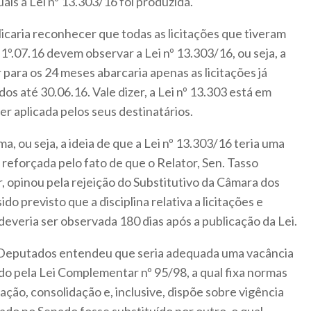
uais a Lei nº 13.303/16 foi produzida.
caria reconhecer que todas as licitações que tiveram
e 1º.07.16 devem observar a Lei nº 13.303/16, ou seja, a
 para os 24 meses abarcaria apenas as licitações já
dos até 30.06.16. Vale dizer, a Lei nº 13.303 está em
ser aplicada pelos seus destinatários.
ma, ou seja, a ideia de que a Lei nº 13.303/16 teria uma
 reforçada pelo fato de que o Relator, Sen. Tasso
r, opinou pela rejeição do Substitutivo da Câmara dos
do previsto que a disciplina relativa a licitações e
deveria ser observada 180 dias após a publicação da Lei.
s Deputados entendeu que seria adequada uma vacância
ido pela Lei Complementar nº 95/98, a qual fixa normas
ação, consolidação e, inclusive, dispõe sobre vigência