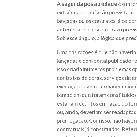
A
segunda possibilidade
é o inté
extrair da enunciação prevista no §
lançadas ou os contratos já celeb
anterior até o final do prazo prev
Sob esse ângulo, a lógica que pres
Uma das razões é que não haveria j
lançadas e com edital publicado f
isso criaria inúmeros problemas o
contratos de obras, serviços de e
execução devem permanecer incólu
tempo em que foram constituídos. 
estariam extintos em razão do tér
ou, ainda, deveriam ser readaptad
prorrogação. Com isso, não haveri
contratuais já constituídas. Refe