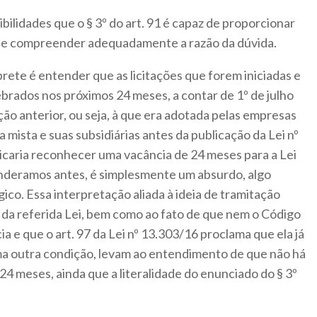
bilidades que o § 3º do art. 91 é capaz de proporcionar
m de compreender adequadamente a razão da dúvida.
rete é entender que as licitações que forem iniciadas e
ebrados nos próximos 24 meses, a contar de 1º de julho
ação anterior, ou seja, à que era adotada pelas empresas
mista e suas subsidiárias antes da publicação da Lei nº
icaria reconhecer uma vacância de 24 meses para a Lei
nderamos antes, é simplesmente um absurdo, algo
gico. Essa interpretação aliada à ideia de tramitação
da referida Lei, bem como ao fato de que nem o Código
ia e que o art. 97 da Lei nº 13.303/16 proclama que ela já
a outra condição, levam ao entendimento de que não há
24 meses, ainda que a literalidade do enunciado do § 3º