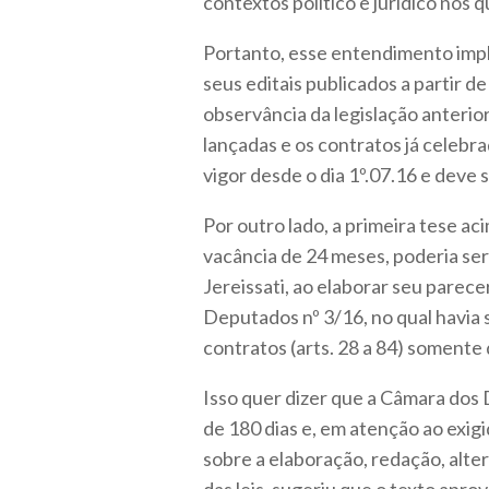
contextos político e jurídico nos q
Portanto, esse entendimento impli
seus editais publicados a partir d
observância da legislação anterior
lançadas e os contratos já celebra
vigor desde o dia 1º.07.16 e deve 
Por outro lado, a primeira tese aci
vacância de 24 meses, poderia ser
Jereissati, ao elaborar seu parece
Deputados nº 3/16, no qual havia si
contratos (arts. 28 a 84) somente 
Isso quer dizer que a Câmara do
de 180 dias e, em atenção ao exig
sobre a elaboração, redação, alter