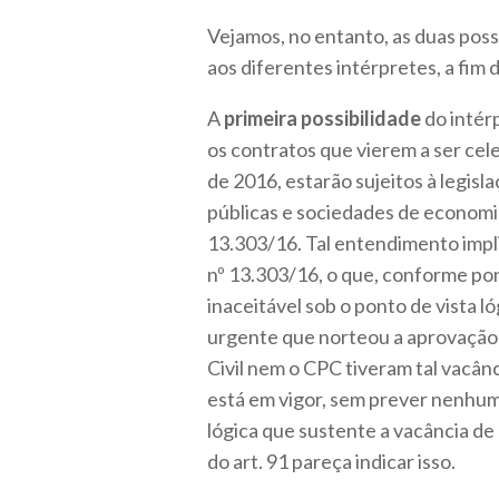
Vejamos, no entanto, as duas possi
aos diferentes intérpretes, a fi
A
primeira possibilidade
do intérp
os contratos que vierem a ser cel
de 2016, estarão sujeitos à legisl
públicas e sociedades de economia 
13.303/16. Tal entendimento impl
nº 13.303/16, o que, conforme po
inaceitável sob o ponto de vista ló
urgente que norteou a aprovação 
Civil nem o CPC tiveram tal vacânc
está em vigor, sem prever nenhum
lógica que sustente a vacância de 
do art. 91 pareça indicar isso.