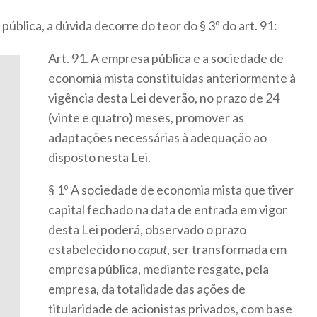
pública, a dúvida decorre do teor do § 3º do art. 91:
Art. 91. A empresa pública e a sociedade de
economia mista constituídas anteriormente à
vigência desta Lei deverão, no prazo de 24
(vinte e quatro) meses, promover as
adaptações necessárias à adequação ao
disposto nesta Lei.
§ 1º A sociedade de economia mista que tiver
capital fechado na data de entrada em vigor
desta Lei poderá, observado o prazo
estabelecido no
caput
, ser transformada em
empresa pública, mediante resgate, pela
empresa, da totalidade das ações de
titularidade de acionistas privados, com base