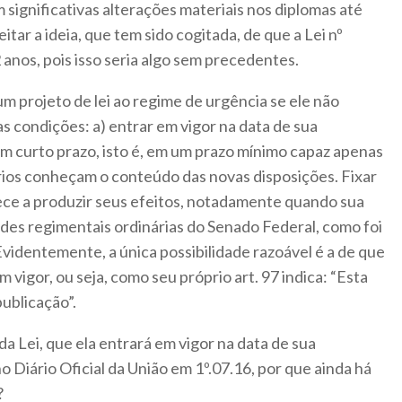
 significativas alterações materiais nos diplomas até
itar a ideia, que tem sido cogitada, de que a Lei nº
 anos, pois isso seria algo sem precedentes.
 projeto de lei ao regime de urgência se ele não
s condições: a) entrar em vigor na data de sua
em curto prazo, isto é, em um prazo mínimo capaz apenas
ários conheçam o conteúdo das novas disposições. Fixar
ece a produzir seus efeitos, notadamente quando sua
des regimentais ordinárias do Senado Federal, como foi
Evidentemente, a única possibilidade razoável é a de que
 em vigor, ou seja, como seu próprio art. 97 indica: “Esta
publicação”.
tada Lei, que ela entrará em vigor na data de sua
o Diário Oficial da União em 1º.07.16, por que ainda há
?