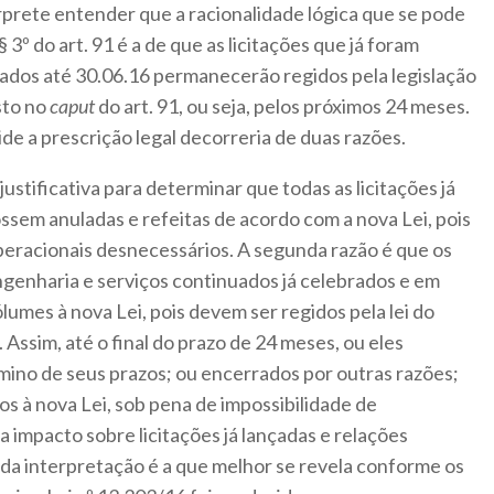
rprete entender que a racionalidade lógica que se pode
 3º do art. 91 é a de que as licitações que já foram
rados até 30.06.16 permanecerão regidos pela legislação
isto no
caput
do art. 91, ou seja, pelos próximos 24 meses.
ide a prescrição legal decorreria de duas razões.
ustificativa para determinar que todas as licitações já
ossem anuladas e refeitas de acordo com a nova Lei, pois
peracionais desnecessários. A segunda razão é que os
ngenharia e serviços continuados já celebrados e em
mes à nova Lei, pois devem ser regidos pela lei do
Assim, até o final do prazo de 24 meses, ou eles
mino de seus prazos; ou encerrados por outras razões;
os à nova Lei, sob pena de impossibilidade de
a impacto sobre licitações já lançadas e relações
rida interpretação é a que melhor se revela conforme os