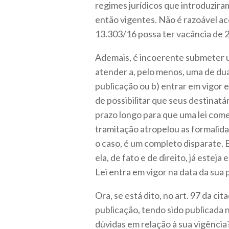
regimes jurídicos que introduziram
então vigentes. Não é razoável ace
13.303/16 possa ter vacância de 2
Ademais, é incoerente submeter um
atender a, pelo menos, uma de dua
publicação ou b) entrar em vigor 
de possibilitar que seus destinat
prazo longo para que uma lei com
tramitação atropelou as formalida
o caso, é um completo disparate. 
ela, de fato e de direito, já esteja
Lei entra em vigor na data da sua 
Ora, se está dito, no art. 97 da ci
publicação, tendo sido publicada n
dúvidas em relação à sua vigência