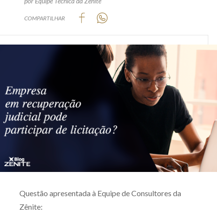
por Equipe Técnica da Zênite
Produtos e serviços
COMPARTILHAR
Zênite Fácil IA
Zênite Play
Orientação por Escrito
Mentoria Zênite
Capacitação
Zênite Online
Eventos presenciais
Zênite in Company
Diferenciais
Questão apresentada à Equipe de Consultores da
Zênite: