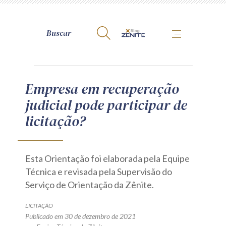
A Zênite
Empresa em recuperação
judicial pode participar de
Como publicar conosco
licitação?
Site da Zênite
Contato
Termos de uso
Esta Orientação foi elaborada pela Equipe
Política de Privacidade
Técnica e revisada pela Supervisão do
Serviço de Orientação da Zênite.
Guia de Direitos dos Titulares de Dados
Encarregado (contato)
LICITAÇÃO
Publicado em 30 de dezembro de 2021