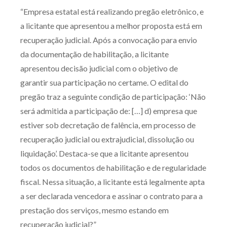
“Empresa estatal está realizando pregão eletrônico, e
Receba por RSS
a licitante que apresentou a melhor proposta está em
recuperação judicial. Após a convocação para envio
Av. Sete de Setembro, 4698
da documentação de habilitação, a licitante
Batel
Curitiba
/
PR
CEP
80240-000
apresentou decisão judicial com o objetivo de
garantir sua participação no certame. O edital do
Telefone (41) 2109-8666
pregão traz a seguinte condição de participação: ‘Não
Whatsapp (41) 98881-6616
será admitida a participação de: […] d) empresa que
estiver sob decretação de falência, em processo de
recuperação judicial ou extrajudicial, dissolução ou
liquidação’. Destaca-se que a licitante apresentou
todos os documentos de habilitação e de regularidade
fiscal. Nessa situação, a licitante está legalmente apta
a ser declarada vencedora e assinar o contrato para a
prestação dos serviços, mesmo estando em
recuperação judicial?”