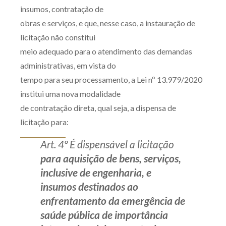
insumos, contratação de
Receba por RSS
obras e serviços, e que, nesse caso, a instauração de
licitação não constitui
meio adequado para o atendimento das demandas
Av. Sete de Setembro, 4698
administrativas, em vista do
Batel
Curitiba
/
PR
CEP
80240-000
tempo para seu processamento, a Lei nº 13.979/2020
Telefone (41) 2109-8666
institui uma nova modalidade
Whatsapp (41) 98881-6616
de contratação direta, qual seja, a dispensa de
licitação para:
Art. 4º É dispensável a licitação
para aquisição de bens, serviços,
inclusive de engenharia, e
insumos destinados ao
enfrentamento da emergência de
saúde pública de importância