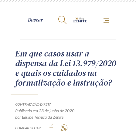
A Zênite
Em que casos usar a
dispensa da Lei 13.979/2020
Como publicar conosco
e quais os cuidados na
Site da Zênite
formalização e instrução?
Contato
Termos de uso
Política de Privacidade
CONTRATAÇÃO DIRETA
Guia de Direitos dos Titulares de Dados
Publicado em 23 de junho de 2020
por Equipe Técnica da Zênite
Encarregado (contato)
COMPARTILHAR