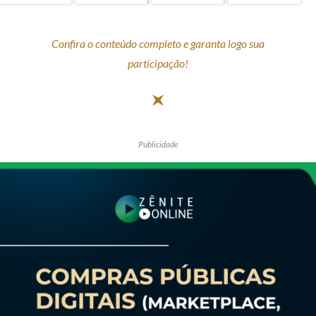
Confira o conteúdo completo e garanta logo sua
participação!
Publicidade