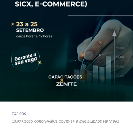
TÓPICOS
13.979/2020
CORONAVÍRUS
COVID-19
INEXIGIBILIDADE
MP Nº 961