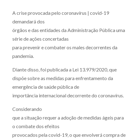
Produtos e serviços
A crise provocada pelo coronavírus | covid-19
demandará dos
Zênite Fácil IA
órgãos e das entidades da Administração Pública uma
Zênite Play
série de ações concertadas
Orientação por Escrito
para prevenir e combater os males decorrentes da
Mentoria Zênite
pandemia.
Diante disso, foi publicada a Lei 13.979/2020, que
Capacitação
dispõe sobre as medidas para enfrentamento da
emergência de saúde pública de
Zênite Online
importância internacional decorrente do coronavírus.
Eventos presenciais
Considerando
Zênite in Company
que a situação requer a adoção de medidas ágeis para
Diferenciais
o combate dos efeitos
provocados pela covid-19, o que envolverá compra de