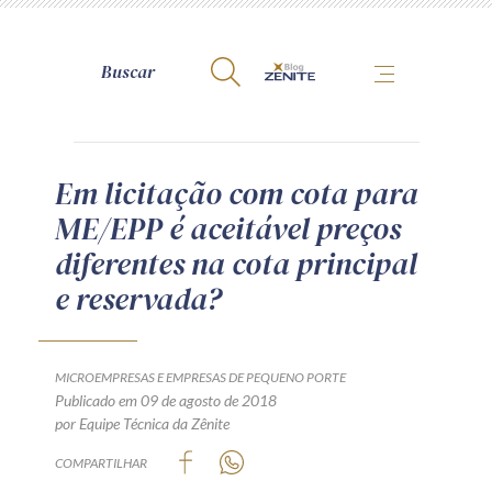
A Zênite
Em licitação com cota para
ME/EPP é aceitável preços
Como publicar conosco
diferentes na cota principal
Site da Zênite
e reservada?
Contato
Termos de uso
Política de Privacidade
MICROEMPRESAS E EMPRESAS DE PEQUENO PORTE
Guia de Direitos dos Titulares de Dados
Publicado em 09 de agosto de 2018
por Equipe Técnica da Zênite
Encarregado (contato)
COMPARTILHAR