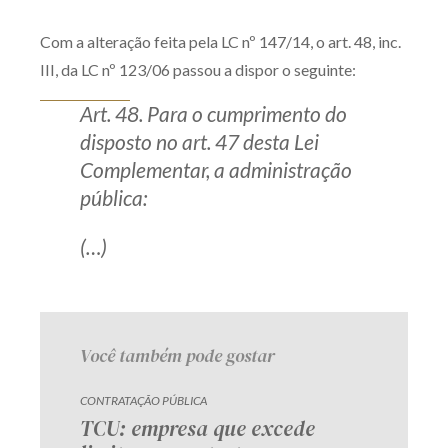
Produtos e serviços
Com a alteração feita pela LC nº 147/14, o art. 48, inc.
III, da LC nº 123/06 passou a dispor o seguinte:
Zênite Fácil IA
Zênite Play
Art. 48. Para o cumprimento do
Orientação por Escrito
disposto no art. 47 desta Lei
Complementar, a administração
Mentoria Zênite
pública:
Capacitação
(…)
Zênite Online
Eventos presenciais
Você também pode gostar
Zênite in Company
Diferenciais
CONTRATAÇÃO PÚBLICA
TCU: empresa que excede