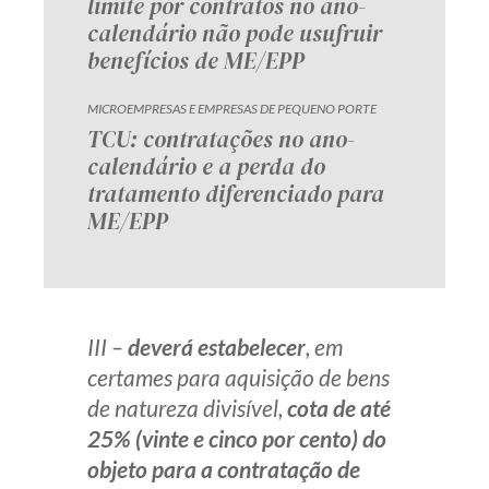
limite por contratos no ano-
Receba por RSS
calendário não pode usufruir
benefícios de ME/EPP
MICROEMPRESAS E EMPRESAS DE PEQUENO PORTE
Av. Sete de Setembro, 4698
TCU: contratações no ano-
Batel
Curitiba
/
PR
CEP
80240-000
calendário e a perda do
tratamento diferenciado para
Telefone (41) 2109-8666
ME/EPP
Whatsapp (41) 98881-6616
III –
deverá estabelecer
, em
certames para aquisição de bens
de natureza divisível,
cota de até
25% (vinte e cinco por cento) do
objeto para a contratação de