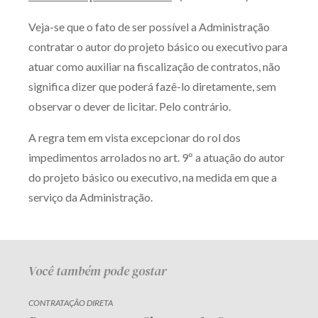
Receba por RSS
Veja-se que o fato de ser possível a Administração
contratar o autor do projeto básico ou executivo para
atuar como auxiliar na fiscalização de contratos, não
Av. Sete de Setembro, 4698
significa dizer que poderá fazê-lo diretamente, sem
Batel
Curitiba
/
PR
CEP
80240-000
observar o dever de licitar. Pelo contrário.
Telefone (41) 2109-8666
A regra tem em vista excepcionar do rol dos
Whatsapp (41) 98881-6616
impedimentos arrolados no art. 9º a atuação do autor
do projeto básico ou executivo, na medida em que a
serviço da Administração.
Você também pode gostar
CONTRATAÇÃO DIRETA