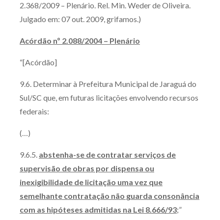
2.368/2009 – Plenário. Rel. Min. Weder de Oliveira.
Julgado em: 07 out. 2009, grifamos.)
Acórdão nº 2.088/2004 – Plenário
“[Acórdão]
9.6. Determinar à Prefeitura Municipal de Jaraguá do
Sul/SC que, em futuras licitações envolvendo recursos
federais:
(…)
9.6.5.
abstenha-se de contratar serviços de
supervisão de obras por dispensa ou
inexigibilidade de licitação uma vez que
semelhante contratação não guarda consonância
com as hipóteses admitidas na Lei 8.666/93
;”