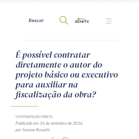
A Zênite
É possível contratar
diretamente o autor do
Como publicar conosco
projeto básico ou executivo
Site da Zênite
para auxiliar na
Contato
fiscalização da obra?
Termos de uso
Política de Privacidade
Guia de Direitos dos Titulares de Dados
CONTRATAÇÃO DIRETA
Encarregado (contato)
Publicado em 16 de setembro de 2016
por Suzana Rossetti