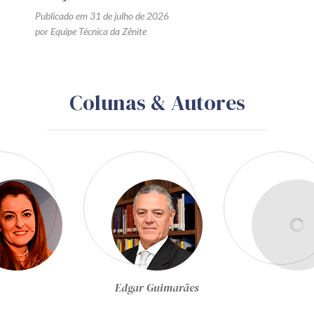
Publicado em 31 de julho de 2026
por Equipe Técnica da Zênite
Colunas & Autores
Egon Bockmann Moreira