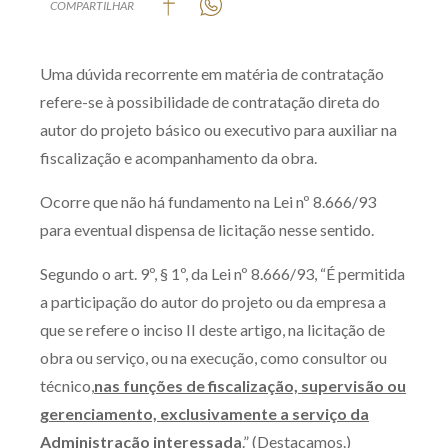
COMPARTILHAR
Produtos e serviços
Uma dúvida recorrente em matéria de contratação
Zênite Fácil IA
refere-se à possibilidade de contratação direta do
Zênite Play
autor do projeto básico ou executivo para auxiliar na
Orientação por Escrito
fiscalização e acompanhamento da obra.
Mentoria Zênite
Ocorre que não há fundamento na Lei nº 8.666/93
para eventual dispensa de licitação nesse sentido.
Capacitação
Segundo o art. 9º, § 1º, da Lei nº 8.666/93, “É permitida
Zênite Online
a participação do autor do projeto ou da empresa a
Eventos presenciais
que se refere o inciso II deste artigo, na licitação de
Zênite in Company
obra ou serviço, ou na execução, como consultor ou
técnico,
nas funções de fiscalização, supervisão ou
Diferenciais
gerenciamento, exclusivamente a serviço da
Administração interessada
.” (Destacamos.)