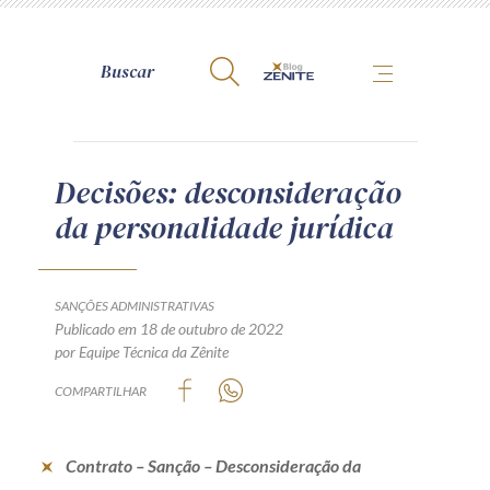
A Zênite
Decisões: desconsideração
da personalidade jurídica
Como publicar conosco
Site da Zênite
Contato
SANÇÕES ADMINISTRATIVAS
Publicado em 18 de outubro de 2022
Termos de uso
por Equipe Técnica da Zênite
Política de Privacidade
COMPARTILHAR
Guia de Direitos dos Titulares de Dados
Encarregado (contato)
Contrato – Sanção – Desconsideração da