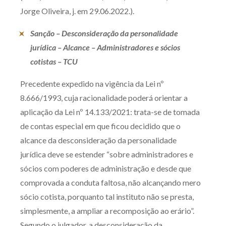
Jorge Oliveira, j. em 29.06.2022.).
Receba por RSS
Sanção – Desconsideração da personalidade
jurídica – Alcance – Administradores e sócios
Av. Sete de Setembro, 4698
cotistas – TCU
Batel
Curitiba
/
PR
CEP
80240-000
Precedente expedido na vigência da Lei nº
Telefone (41) 2109-8666
8.666/1993, cuja racionalidade poderá orientar a
Whatsapp (41) 98881-6616
aplicação da Lei nº 14.133/2021: trata-se de tomada
de contas especial em que ficou decidido que o
alcance da desconsideração da personalidade
jurídica deve se estender “sobre administradores e
sócios com poderes de administração e desde que
comprovada a conduta faltosa, não alcançando mero
sócio cotista, porquanto tal instituto não se presta,
simplesmente, a ampliar a recomposição ao erário”.
Segundo o julgador, a desconsideração da