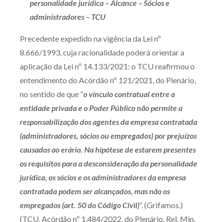
personalidade jurídica – Alcance – Sócios e
Produtos e serviços
administradores – TCU
Zênite Fácil IA
Precedente expedido na vigência da Lei nº
8.666/1993, cuja racionalidade poderá orientar a
Zênite Play
aplicação da Lei nº 14.133/2021: o TCU reafirmou o
Orientação por Escrito
entendimento do Acórdão nº 121/2021, do Plenário,
Mentoria Zênite
no sentido de que “
o vínculo contratual entre a
entidade privada e o Poder Público não permite a
Capacitação
responsabilização dos agentes da empresa contratada
(administradores, sócios ou empregados) por prejuízos
Zênite Online
causados ao erário. Na hipótese de estarem presentes
Eventos presenciais
os requisitos para a desconsideração da personalidade
Zênite in Company
jurídica, os sócios e os administradores da empresa
contratada podem ser alcançados, mas não os
Diferenciais
empregados (art. 50 do Código Civil)
”. (Grifamos.)
(TCU, Acórdão nº 1.484/2022, do Plenário, Rel. Min.