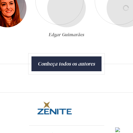
Egon Bockmann Moreira
Conheça todos os autores