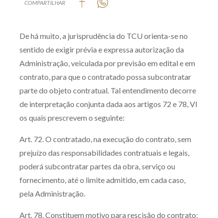
COMPARTILHAR
Produtos e serviços
De há muito, a jurisprudência do TCU orienta-se no
Zênite Fácil IA
sentido de exigir prévia e expressa autorização da
Zênite Play
Administração, veiculada por previsão em edital e em
Orientação por Escrito
contrato, para que o contratado possa subcontratar
Mentoria Zênite
parte do objeto contratual. Tal entendimento decorre
de interpretação conjunta dada aos artigos 72 e 78, VI
os quais prescrevem o seguinte:
Capacitação
Art. 72. O contratado, na execução do contrato, sem
Zênite Online
prejuízo das responsabilidades contratuais e legais,
Eventos presenciais
poderá subcontratar partes da obra, serviço ou
Zênite in Company
fornecimento, até o limite admitido, em cada caso,
Diferenciais
pela Administração.
Art. 78. Constituem motivo para rescisão do contrato: