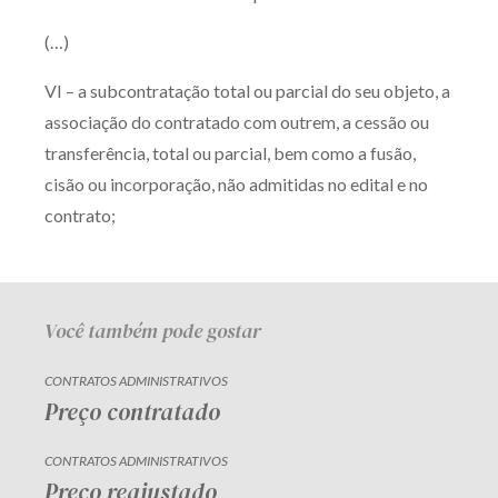
Receba por RSS
(…)
VI – a subcontratação total ou parcial do seu objeto, a
Av. Sete de Setembro, 4698
associação do contratado com outrem, a cessão ou
Batel
Curitiba
/
PR
CEP
80240-000
transferência, total ou parcial, bem como a fusão,
cisão ou incorporação, não admitidas no edital e no
Telefone (41) 2109-8666
contrato;
Whatsapp (41) 98881-6616
Você também pode gostar
CONTRATOS ADMINISTRATIVOS
Preço contratado
CONTRATOS ADMINISTRATIVOS
Preço reajustado