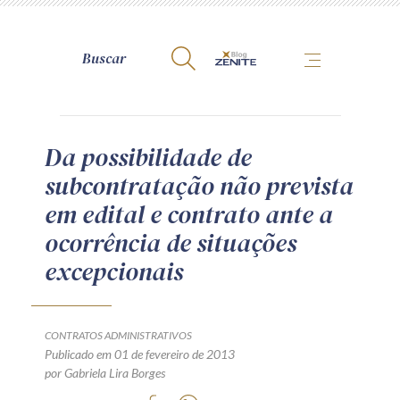
A Zênite
Da possibilidade de
subcontratação não prevista
Como publicar conosco
em edital e contrato ante a
Site da Zênite
ocorrência de situações
Contato
excepcionais
Termos de uso
Política de Privacidade
Guia de Direitos dos Titulares de Dados
CONTRATOS ADMINISTRATIVOS
Encarregado (contato)
Publicado em 01 de fevereiro de 2013
por Gabriela Lira Borges