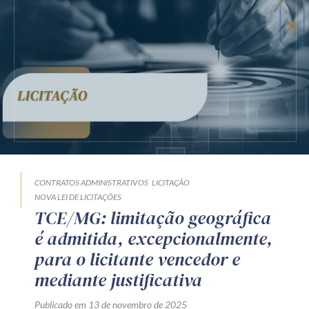
Receba por RSS
Av. Sete de Setembro, 4698
Batel
Curitiba
/
PR
CEP
80240-000
Telefone (41) 2109-8666
Whatsapp (41) 98881-6616
CONTRATOS ADMINISTRATIVOS
LICITAÇÃO
NOVA LEI DE LICITAÇÕES
TCE/MG: limitação geográfica
é admitida, excepcionalmente,
para o licitante vencedor e
mediante justificativa
Publicado em 13 de novembro de 2025