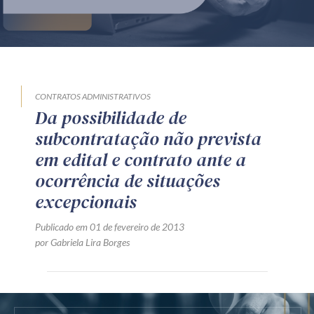
Produtos e serviços
Zênite Fácil IA
Zênite Play
Orientação por Escrito
CONTRATOS ADMINISTRATIVOS
Da possibilidade de
Mentoria Zênite
subcontratação não prevista
em edital e contrato ante a
Capacitação
ocorrência de situações
excepcionais
Zênite Online
Publicado em 01 de fevereiro de 2013
Eventos presenciais
por Gabriela Lira Borges
Zênite in Company
Diferenciais