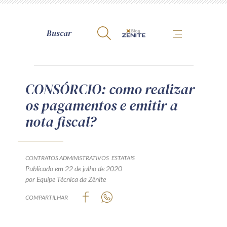
A Zênite
CONSÓRCIO: como realizar
os pagamentos e emitir a
Como publicar conosco
nota fiscal?
Site da Zênite
Contato
Termos de uso
CONTRATOS ADMINISTRATIVOS
ESTATAIS
Publicado em 22 de julho de 2020
Política de Privacidade
por Equipe Técnica da Zênite
Guia de Direitos dos Titulares de Dados
COMPARTILHAR
Encarregado (contato)