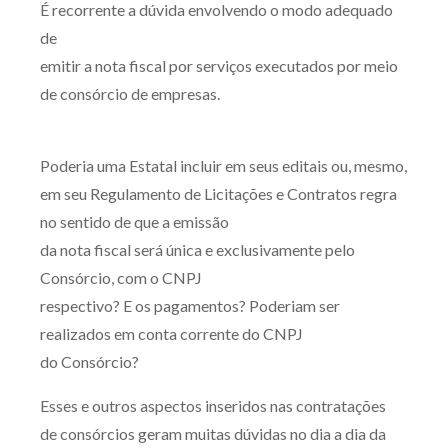
É recorrente a dúvida envolvendo o modo adequado
Produtos e serviços
de
emitir a nota fiscal por serviços executados por meio
Zênite Fácil IA
de consórcio de empresas.
Zênite Play
Orientação por Escrito
Poderia uma Estatal incluir em seus editais ou, mesmo,
Mentoria Zênite
em seu Regulamento de Licitações e Contratos regra
no sentido de que a emissão
Capacitação
da nota fiscal será única e exclusivamente pelo
Consórcio, com o CNPJ
Zênite Online
respectivo? E os pagamentos? Poderiam ser
Eventos presenciais
realizados em conta corrente do CNPJ
Zênite in Company
do Consórcio?
Diferenciais
Esses e outros aspectos inseridos nas contratações
de consórcios geram muitas dúvidas no dia a dia da