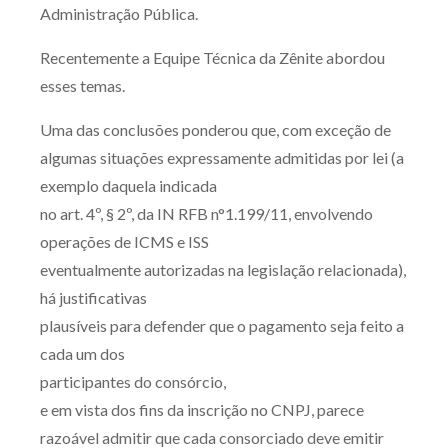
Administração Pública.
Receba por RSS
Recentemente a Equipe Técnica da Zênite abordou
esses temas.
Av. Sete de Setembro, 4698
Uma das conclusões ponderou que, com exceção de
Batel
Curitiba
/
PR
CEP
80240-000
algumas situações expressamente admitidas por lei (a
Telefone (41) 2109-8666
exemplo daquela indicada
Whatsapp (41) 98881-6616
no art. 4º, § 2º, da IN RFB n°1.199/11, envolvendo
operações de ICMS e ISS
eventualmente autorizadas na legislação relacionada),
há justificativas
plausíveis para defender que o pagamento seja feito a
cada um dos
participantes do consórcio,
e em vista dos fins da inscrição no CNPJ, parece
razoável admitir que cada consorciado deve emitir