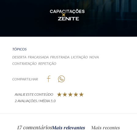
TÓPICOS
DESERTA
FRACASSADA
FRUSTRADA
LICITAÇÃO
NOVA
CONTRATAÇÃO
REPETIÇÃO
COMPARTILHAR
AVALIE ESTE CONTEÚDO
2 AVALIAÇÕES / MÉDIA 5,0
17 comentários
Mais relevantes
Mais recentes