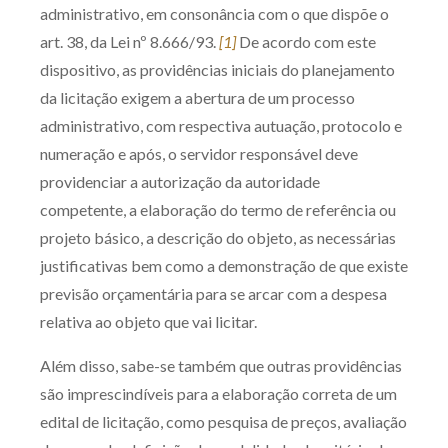
administrativo, em consonância com o que dispõe o
Receba por RSS
art. 38, da Lei nº 8.666/93.
[1]
De acordo com este
dispositivo, as providências iniciais do planejamento
da licitação exigem a abertura de um processo
Av. Sete de Setembro, 4698
administrativo, com respectiva autuação, protocolo e
Batel
Curitiba
/
PR
CEP
80240-000
numeração e após, o servidor responsável deve
Telefone (41) 2109-8666
providenciar a autorização da autoridade
Whatsapp (41) 98881-6616
competente, a elaboração do termo de referência ou
projeto básico, a descrição do objeto, as necessárias
justificativas bem como a demonstração de que existe
previsão orçamentária para se arcar com a despesa
relativa ao objeto que vai licitar.
Além disso, sabe-se também que outras providências
são imprescindíveis para a elaboração correta de um
edital de licitação, como pesquisa de preços, avaliação