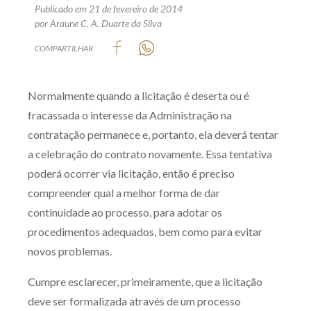
Publicado em 21 de fevereiro de 2014
Produtos e serviços
por Araune C. A. Duarte da Silva
COMPARTILHAR
Zênite Fácil IA
Zênite Play
Orientação por Escrito
Normalmente quando a licitação é deserta ou é
fracassada o interesse da Administração na
Mentoria Zênite
contratação permanece e, portanto, ela deverá tentar
a celebração do contrato novamente. Essa tentativa
Capacitação
poderá ocorrer via licitação, então é preciso
compreender qual a melhor forma de dar
Zênite Online
continuidade ao processo, para adotar os
Eventos presenciais
procedimentos adequados, bem como para evitar
Zênite in Company
novos problemas.
Diferenciais
Cumpre esclarecer, primeiramente, que a licitação
deve ser formalizada através de um processo