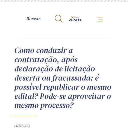
A Zênite
Como conduzir a
contratação, após
Como publicar conosco
declaração de licitação
Site da Zênite
deserta ou fracassada: é
Contato
possível republicar o mesmo
Termos de uso
edital? Pode-se aproveitar o
Política de Privacidade
mesmo processo?
Guia de Direitos dos Titulares de Dados
Encarregado (contato)
LICITAÇÃO