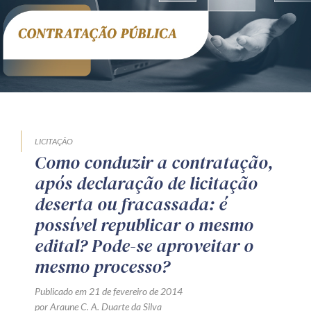
Receba por RSS
Av. Sete de Setembro, 4698
Batel
Curitiba
/
PR
CEP
80240-000
Telefone (41) 2109-8666
Whatsapp (41) 98881-6616
LICITAÇÃO
Como conduzir a contratação,
após declaração de licitação
deserta ou fracassada: é
possível republicar o mesmo
edital? Pode-se aproveitar o
mesmo processo?
Publicado em 21 de fevereiro de 2014
por Araune C. A. Duarte da Silva