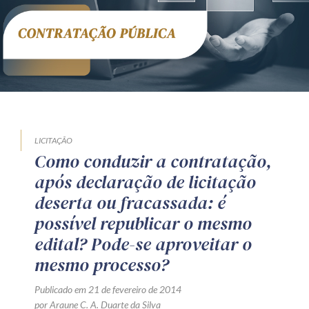
Receba por RSS
Av. Sete de Setembro, 4698
Batel
Curitiba
/
PR
CEP
80240-000
Telefone (41) 2109-8666
Whatsapp (41) 98881-6616
LICITAÇÃO
Como conduzir a contratação,
após declaração de licitação
deserta ou fracassada: é
possível republicar o mesmo
edital? Pode-se aproveitar o
mesmo processo?
Publicado em 21 de fevereiro de 2014
por Araune C. A. Duarte da Silva