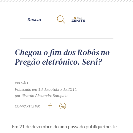
A Zênite
Chegou o fim dos Robôs no
Pregão eletrônico. Será?
Como publicar conosco
Site da Zênite
Contato
PREGÃO
Publicado em 18 de outubro de 2011
Termos de uso
por Ricardo Alexandre Sampaio
Política de Privacidade
COMPARTILHAR
Guia de Direitos dos Titulares de Dados
Encarregado (contato)
Em 21 de dezembro do ano passado publiquei neste