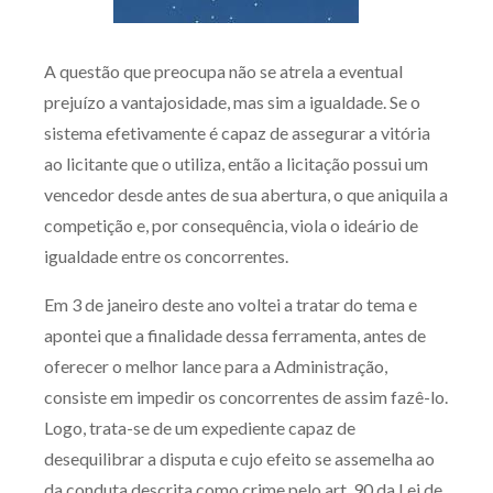
Receba por RSS
A questão que preocupa não se atrela a eventual
prejuízo a vantajosidade, mas sim a igualdade. Se o
Av. Sete de Setembro, 4698
sistema efetivamente é capaz de assegurar a vitória
Batel
Curitiba
/
PR
CEP
80240-000
ao licitante que o utiliza, então a licitação possui um
vencedor desde antes de sua abertura, o que aniquila a
Telefone (41) 2109-8666
competição e, por consequência, viola o ideário de
Whatsapp (41) 98881-6616
igualdade entre os concorrentes.
Em 3 de janeiro deste ano voltei a tratar do tema e
apontei que a finalidade dessa ferramenta, antes de
oferecer o melhor lance para a Administração,
consiste em impedir os concorrentes de assim fazê-lo.
Logo, trata-se de um expediente capaz de
desequilibrar a disputa e cujo efeito se assemelha ao
da conduta descrita como crime pelo art. 90 da Lei de