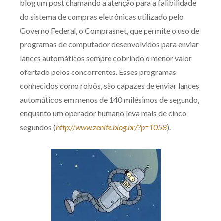
blog um post chamando a atenção para a falibilidade
Produtos e serviços
do sistema de compras eletrônicas utilizado pelo
Governo Federal, o Comprasnet, que permite o uso de
Zênite Fácil IA
programas de computador desenvolvidos para enviar
Zênite Play
lances automáticos sempre cobrindo o menor valor
Orientação por Escrito
ofertado pelos concorrentes. Esses programas
Mentoria Zênite
conhecidos como robôs, são capazes de enviar lances
automáticos em menos de 140 milésimos de segundo,
enquanto um operador humano leva mais de cinco
Capacitação
segundos (
http://www.zenite.blog.br/?p=1058
).
Zênite Online
Eventos presenciais
Zênite in Company
Diferenciais