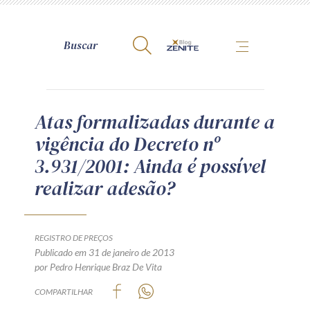
A Zênite
Atas formalizadas durante a
vigência do Decreto nº
Como publicar conosco
3.931/2001: Ainda é possível
Site da Zênite
realizar adesão?
Contato
Termos de uso
Política de Privacidade
REGISTRO DE PREÇOS
Guia de Direitos dos Titulares de Dados
Publicado em 31 de janeiro de 2013
por Pedro Henrique Braz De Vita
Encarregado (contato)
COMPARTILHAR