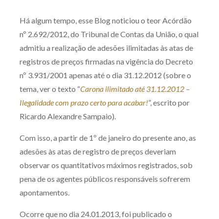
Produtos e serviços
Há algum tempo, esse Blog noticiou o teor Acórdão
nº 2.692/2012, do Tribunal de Contas da União, o qual
Zênite Fácil IA
admitiu a realização de adesões ilimitadas às atas de
Zênite Play
registros de preços firmadas na vigência do Decreto
Orientação por Escrito
nº 3.931/2001 apenas até o dia 31.12.2012 (sobre o
Mentoria Zênite
tema, ver o texto “
Carona ilimitado até 31.12.2012 –
Ilegalidade com prazo certo para acabar!
”, escrito por
Ricardo Alexandre Sampaio).
Capacitação
Com isso, a partir de 1º de janeiro do presente ano, as
Zênite Online
adesões às atas de registro de preços deveriam
Eventos presenciais
observar os quantitativos máximos registrados, sob
Zênite in Company
pena de os agentes públicos responsáveis sofrerem
Diferenciais
apontamentos.
Ocorre que no dia 24.01.2013, foi publicado o