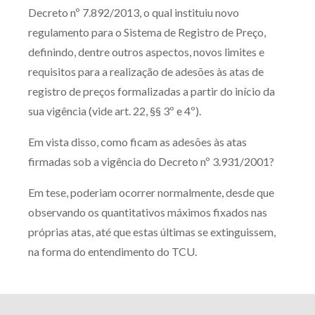
Decreto nº 7.892/2013, o qual instituiu novo
Receba por RSS
regulamento para o Sistema de Registro de Preço,
definindo, dentre outros aspectos, novos limites e
requisitos para a realização de adesões às atas de
Av. Sete de Setembro, 4698
registro de preços formalizadas a partir do início da
Batel
Curitiba
/
PR
CEP
80240-000
sua vigência (vide art. 22, §§ 3º e 4º).
Telefone (41) 2109-8666
Em vista disso, como ficam as adesões às atas
Whatsapp (41) 98881-6616
firmadas sob a vigência do Decreto nº 3.931/2001?
Em tese, poderiam ocorrer normalmente, desde que
observando os quantitativos máximos fixados nas
próprias atas, até que estas últimas se extinguissem,
na forma do entendimento do TCU.