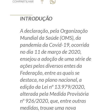
COMPARTILHAR
Produtos e serviços
INTRODUÇÃO
Zênite Fácil IA
Zênite Play
A declaração, pela Organização
Orientação por Escrito
Mundial da Saúde (OMS), da
Mentoria Zênite
pandemia da Covid-19, ocorrida
no dia 11 de março de 2020,
ensejou a adoção de uma série de
Capacitação
ações pelos diversos entes da
Federação, entre as quais se
Zênite Online
destaca, no plano nacional, a
Eventos presenciais
edição da Lei nº 13.979/2020,
Zênite in Company
alterada pela Medida Provisória
Diferenciais
nº 926/2020, que, entre outras
medidas, trouxe uma nova