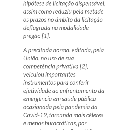
hipótese de licitação dispensável,
Receba por RSS
assim como reduziu pela metade
os prazos no âmbito da licitação
deflagrada na modalidade
Av. Sete de Setembro, 4698
pregão [1].
Batel
Curitiba
/
PR
CEP
80240-000
A precitada norma, editada, pela
Telefone (41) 2109-8666
União, no uso de sua
Whatsapp (41) 98881-6616
competência privativa [2],
veiculou importantes
instrumentos para conferir
efetividade ao enfrentamento da
emergência em saúde pública
ocasionada pela pandemia da
Covid-19, tornando mais céleres
e menos burocráticas, por