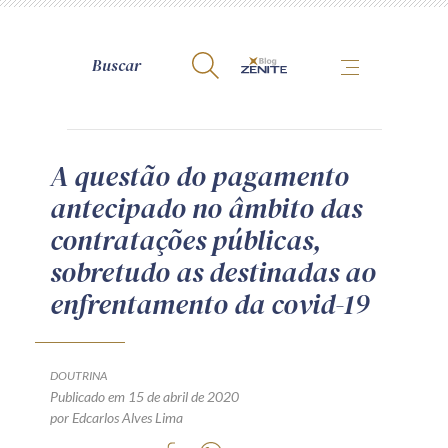
A Zênite
A questão do pagamento
antecipado no âmbito das
Como publicar conosco
contratações públicas,
Site da Zênite
sobretudo as destinadas ao
Contato
enfrentamento da covid-19
Termos de uso
Política de Privacidade
Guia de Direitos dos Titulares de Dados
DOUTRINA
Encarregado (contato)
Publicado em 15 de abril de 2020
por Edcarlos Alves Lima