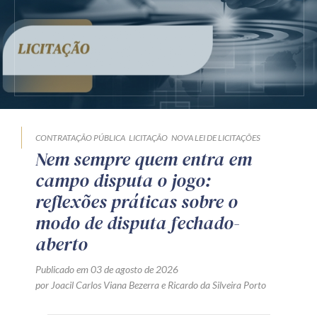
CONTRATAÇÃO PÚBLICA
LICITAÇÃO
NOVA LEI DE LICITAÇÕES
Nem sempre quem entra em
campo disputa o jogo:
reflexões práticas sobre o
modo de disputa fechado-
aberto
Publicado em 03 de agosto de 2026
por
Joacil Carlos Viana Bezerra
e
Ricardo da Silveira Porto