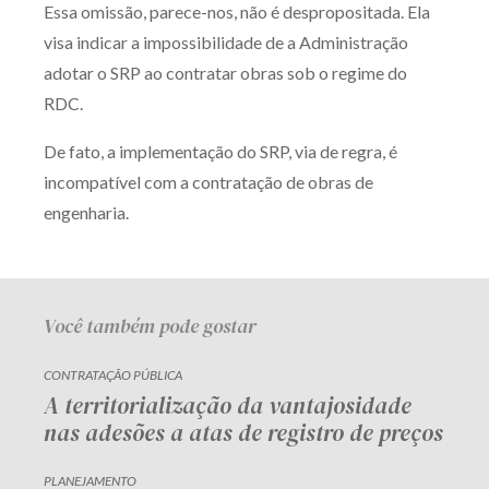
Essa omissão, parece-nos, não é despropositada. Ela
Receba por RSS
visa indicar a impossibilidade de a Administração
adotar o SRP ao contratar obras sob o regime do
RDC.
Av. Sete de Setembro, 4698
Batel
Curitiba
/
PR
CEP
80240-000
De fato, a implementação do SRP, via de regra, é
incompatível com a contratação de obras de
Telefone (41) 2109-8666
engenharia.
Whatsapp (41) 98881-6616
Você também pode gostar
CONTRATAÇÃO PÚBLICA
A territorialização da vantajosidade
nas adesões a atas de registro de preços
PLANEJAMENTO