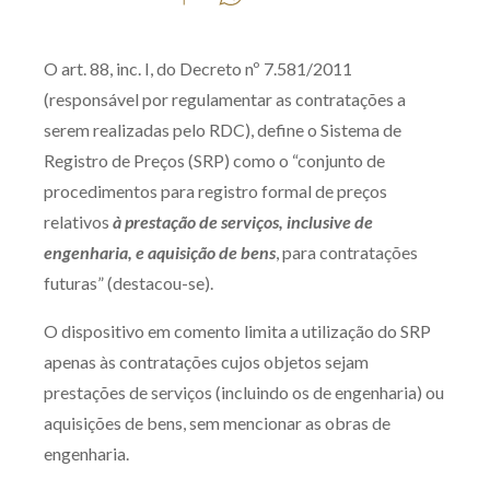
Produtos e serviços
O art. 88, inc. I, do Decreto nº 7.581/2011
Zênite Fácil IA
(responsável por regulamentar as contratações a
Zênite Play
serem realizadas pelo RDC), define o Sistema de
Orientação por Escrito
Registro de Preços (SRP) como o “conjunto de
Mentoria Zênite
procedimentos para registro formal de preços
relativos
à prestação de serviços, inclusive de
engenharia, e aquisição de bens
, para contratações
Capacitação
futuras” (destacou-se).
Zênite Online
O dispositivo em comento limita a utilização do SRP
Eventos presenciais
apenas às contratações cujos objetos sejam
Zênite in Company
prestações de serviços (incluindo os de engenharia) ou
aquisições de bens, sem mencionar as obras de
Diferenciais
engenharia.