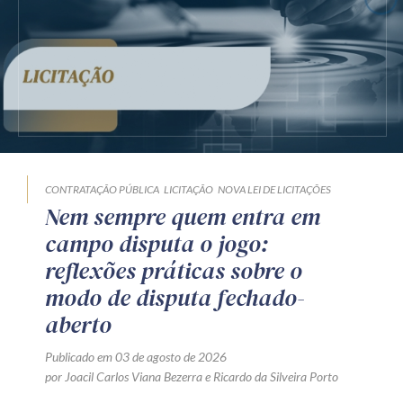
CONTRATAÇÃO PÚBLICA
LICITAÇÃO
NOVA LEI DE LICITAÇÕES
Nem sempre quem entra em
campo disputa o jogo:
reflexões práticas sobre o
modo de disputa fechado-
aberto
Publicado em 03 de agosto de 2026
por
Joacil Carlos Viana Bezerra
e
Ricardo da Silveira Porto