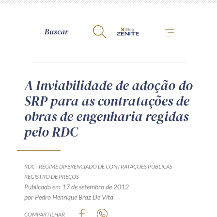
A Zênite
A Inviabilidade de adoção do
SRP para as contratações de
Como publicar conosco
obras de engenharia regidas
Site da Zênite
pelo RDC
Contato
Termos de uso
Política de Privacidade
RDC - REGIME DIFERENCIADO DE CONTRATAÇÕES PÚBLICAS
Guia de Direitos dos Titulares de Dados
REGISTRO DE PREÇOS
Publicado em 17 de setembro de 2012
Encarregado (contato)
por Pedro Henrique Braz De Vita
COMPARTILHAR