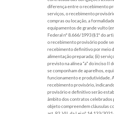
diferença entre o recebimento pro
serviços, o recebimento provisór
compras ou locação, a formalidade
equipamentos de grande vulto (em
Federal nº 8.666/1993 (§1º do art
o recebimento provisório pode se
recebimento definitivo por meio d
alimentação preparada; (ii) serviços
previsto na alínea “a” do inciso II
se componham de aparelhos, equip
funcionamento e produtividade. A
recebimento provisório, indicand
provisório e definitivo serão est
âmbito dos contratos celebrados 
objeto compreendem cláusulas cont
art. 92, VII, da Lei nº 14.133/2021 