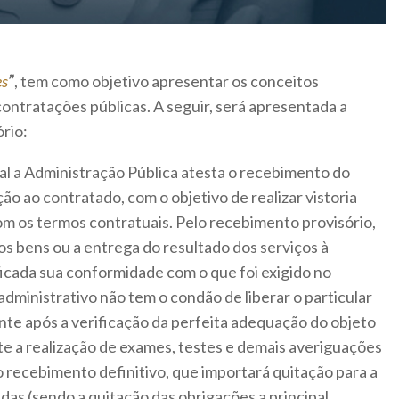
es
”
, tem como objetivo apresentar os conceitos
ontratações públicas. A seguir, será apresentada a
rio:
al a Administração Pública atesta o recebimento do
ão ao contratado, com o objetivo de realizar vistoria
 os termos contratuais. Pelo recebimento provisório,
os bens ou a entrega do resultado dos serviços à
ficada sua conformidade com o que foi exigido no
administrativo não tem o condão de liberar o particular
nte após a verificação da perfeita adequação do objeto
te a realização de exames, testes e demais averiguações
 o recebimento definitivo, que importará quitação para a
as (sendo a quitação das obrigações a principal