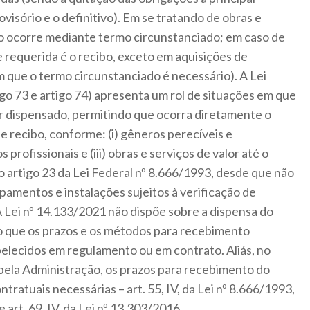
visório e o definitivo). Em se tratando de obras e
io ocorre mediante termo circunstanciado; em caso de
 requerida é o recibo, exceto em aquisições de
 que o termo circunstanciado é necessário). A Lei
igo 73 e artigo 74) apresenta um rol de situações em que
r dispensado, permitindo que ocorra diretamente o
e recibo, conforme: (i) gêneros perecíveis e
 profissionais e (iii) obras e serviços de valor até o
 do artigo 23 da Lei Federal nº 8.666/1993, desde que não
amentos e instalações sujeitos à verificação de
 Lei nº 14.133/2021 não dispõe sobre a dispensa do
o que os prazos e os métodos para recebimento
abelecidos em regulamento ou em contrato. Aliás, no
pela Administração, os prazos para recebimento do
ratuais necessárias – art. 55, IV, da Lei nº 8.666/1993,
e art. 69, IV, da Lei nº 13.303/2016.