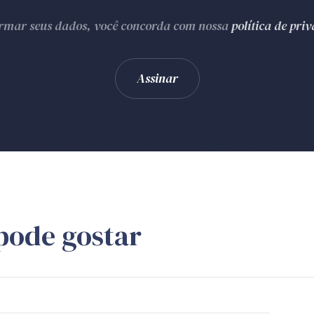
ormar seus dados, você concorda com nossa
política de pri
pode gostar