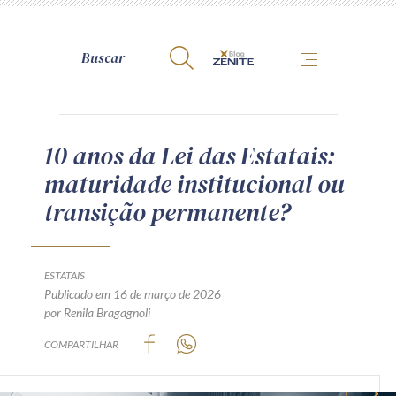
A Zênite
10 anos da Lei das Estatais:
maturidade institucional ou
Como publicar conosco
transição permanente?
Site da Zênite
Contato
Termos de uso
ESTATAIS
Publicado em 16 de março de 2026
Política de Privacidade
por Renila Bragagnoli
Guia de Direitos dos Titulares de Dados
COMPARTILHAR
Encarregado (contato)