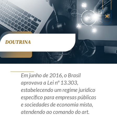
Produtos e serviços
Zênite Fácil IA
Zênite Play
Orientação por Escrito
Mentoria Zênite
Capacitação
Em junho de 2016, o Brasil
Zênite Online
aprovava a Lei nº 13.303,
Eventos presenciais
estabelecendo um regime jurídico
Zênite in Company
específico para empresas públicas
Diferenciais
e sociedades de economia mista,
atendendo ao comando do art.