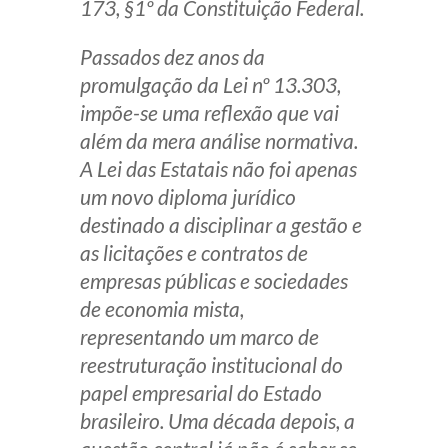
173, §1º da Constituição Federal.
Receba por RSS
Passados dez anos da
promulgação da Lei nº 13.303,
Av. Sete de Setembro, 4698
impõe-se uma reflexão que vai
Batel
Curitiba
/
PR
CEP
80240-000
além da mera análise normativa.
A Lei das Estatais não foi apenas
Telefone (41) 2109-8666
um novo diploma jurídico
Whatsapp (41) 98881-6616
destinado a disciplinar a gestão e
as licitações e contratos de
empresas públicas e sociedades
de economia mista,
representando um marco de
reestruturação institucional do
papel empresarial do Estado
brasileiro. Uma década depois, a