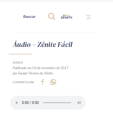
A Zênite
Áudio – Zênite Fácil
Como publicar conosco
Site da Zênite
ÁUDIOS
Publicado em 03 de novembro de 2017
Contato
por Equipe Técnica da Zênite
Termos de uso
COMPARTILHAR
Política de Privacidade
Guia de Direitos dos Titulares de Dados
Encarregado (contato)