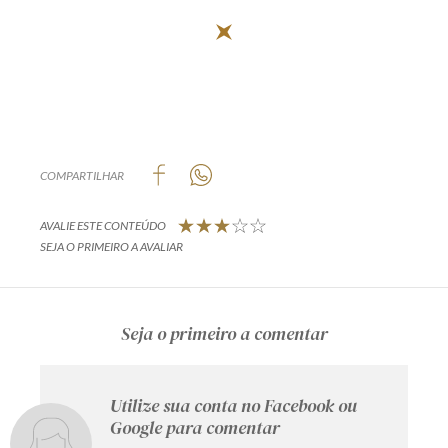
Produtos e serviços
Zênite Fácil IA
Zênite Play
Orientação por Escrito
Mentoria Zênite
COMPARTILHAR
AVALIE ESTE CONTEÚDO
Capacitação
SEJA O PRIMEIRO A AVALIAR
Zênite Online
Eventos presenciais
Seja o primeiro a comentar
Zênite in Company
Diferenciais
Utilize sua conta no Facebook ou
Google para comentar