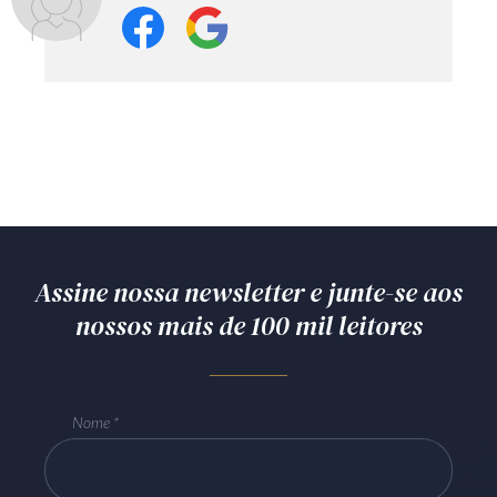
Receba por RSS
Av. Sete de Setembro, 4698
Batel
Curitiba
/
PR
CEP
80240-000
Telefone (41) 2109-8666
Whatsapp (41) 98881-6616
Assine nossa newsletter e junte-se aos
nossos mais de 100 mil leitores
Nome