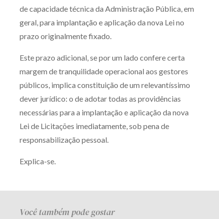
de capacidade técnica da Administração Pública, em
Receba por RSS
geral, para implantação e aplicação da nova Lei no
prazo originalmente fixado.
Av. Sete de Setembro, 4698
Este prazo adicional, se por um lado confere certa
Batel
Curitiba
/
PR
CEP
80240-000
margem de tranquilidade operacional aos gestores
públicos, implica constituição de um relevantíssimo
Telefone (41) 2109-8666
dever jurídico: o de adotar todas as providências
Whatsapp (41) 98881-6616
necessárias para a implantação e aplicação da nova
Lei de Licitações imediatamente, sob pena de
responsabilização pessoal.
Explica-se.
Você também pode gostar