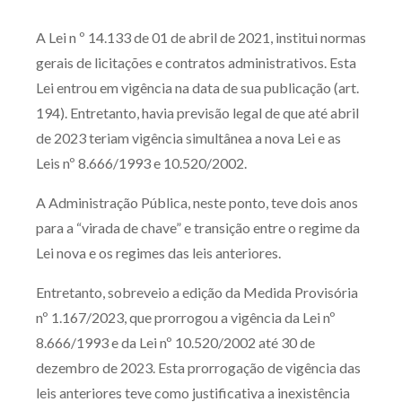
Produtos e serviços
A Lei n º 14.133 de 01 de abril de 2021, institui normas
gerais de licitações e contratos administrativos. Esta
Zênite Fácil IA
Lei entrou em vigência na data de sua publicação (art.
Zênite Play
194). Entretanto, havia previsão legal de que até abril
Orientação por Escrito
de 2023 teriam vigência simultânea a nova Lei e as
Mentoria Zênite
Leis nº 8.666/1993 e 10.520/2002.
A Administração Pública, neste ponto, teve dois anos
Capacitação
para a “virada de chave” e transição entre o regime da
Lei nova e os regimes das leis anteriores.
Zênite Online
Entretanto, sobreveio a edição da Medida Provisória
Eventos presenciais
nº 1.167/2023, que prorrogou a vigência da Lei nº
Zênite in Company
8.666/1993 e da Lei nº 10.520/2002 até 30 de
Diferenciais
dezembro de 2023. Esta prorrogação de vigência das
leis anteriores teve como justificativa a inexistência