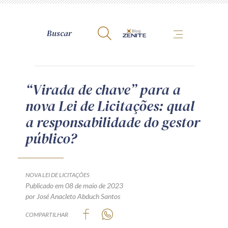
A Zênite
“Virada de chave” para a
nova Lei de Licitações: qual
Como publicar conosco
a responsabilidade do gestor
Site da Zênite
público?
Contato
Termos de uso
Política de Privacidade
NOVA LEI DE LICITAÇÕES
Guia de Direitos dos Titulares de Dados
Publicado em 08 de maio de 2023
por José Anacleto Abduch Santos
Encarregado (contato)
COMPARTILHAR