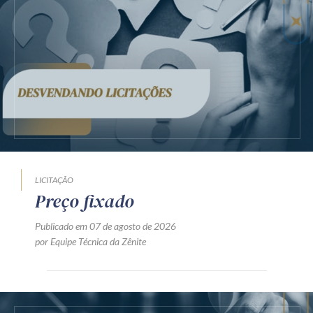
O desempate em licitações e a
busca pela contratação apta a
gerar o resultado mais
vantajoso para a
Administração
Publicado em 07 de agosto de 2026
por Felipe Moreira Silva