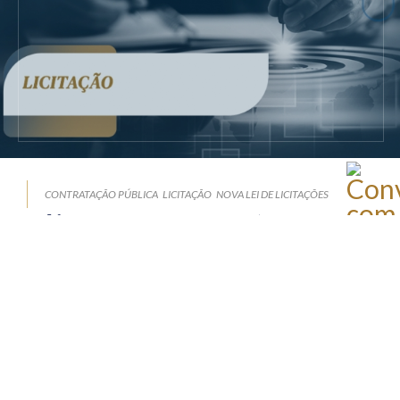
item de qualificação técnica
em edital pode afetar a
formulação das propostas e
exigir nova divulgação?
Publicado em 04 de agosto de 2026
por Equipe Técnica da Zênite