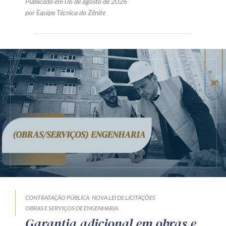
CONTRATAÇÃO PÚBLICA
LICITAÇÃO
TJ/PR: é válida a
documentação de habilitação
apresentada em meio digital
com assinatura eletrônica
qualificada
Publicado em 06 de agosto de 2026
por Equipe Técnica da Zênite