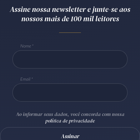
Assine nossa newsletter e junte-se aos
Receba por RSS
nossos mais de 100 mil leitores
Av. Sete de Setembro, 4698
Batel
Curitiba
/
PR
CEP
80240-000
Nome
Telefone (41) 2109-8666
Whatsapp (41) 98881-6616
Email
Ao informar seus dados, você concorda com nossa
política de privacidade