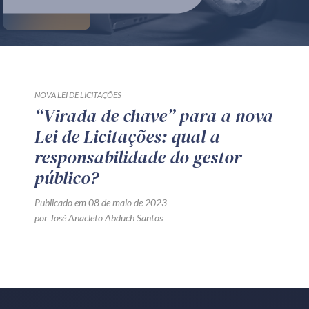
Produtos e serviços
Zênite Fácil IA
Zênite Play
Orientação por Escrito
NOVA LEI DE LICITAÇÕES
“Virada de chave” para a nova
Mentoria Zênite
Lei de Licitações: qual a
responsabilidade do gestor
Capacitação
público?
Publicado em 08 de maio de 2023
Zênite Online
por José Anacleto Abduch Santos
Eventos presenciais
Zênite in Company
Diferenciais