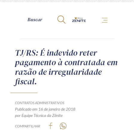
A Zênite
TJ/RS: É indevido reter
pagamento à contratada em
Como publicar conosco
razão de irregularidade
Site da Zênite
fiscal.
Contato
Termos de uso
Política de Privacidade
CONTRATOS ADMINISTRATIVOS
Guia de Direitos dos Titulares de Dados
Publicado em 16 de janeiro de 2018
por Equipe Técnica da Zênite
Encarregado (contato)
COMPARTILHAR