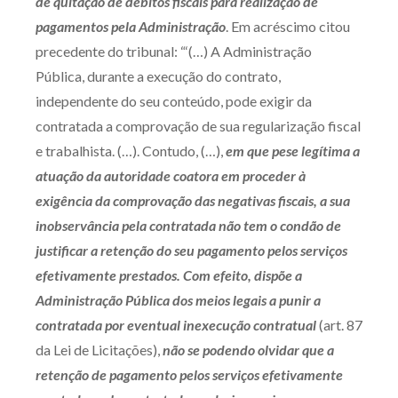
de quitação de débitos fiscais para realização de
Receba por RSS
pagamentos pela Administração
. Em acréscimo citou
precedente do tribunal: “‘(…) A Administração
Pública, durante a execução do contrato,
Av. Sete de Setembro, 4698
independente do seu conteúdo, pode exigir da
Batel
Curitiba
/
PR
CEP
80240-000
contratada a comprovação de sua regularização fiscal
e trabalhista. (…). Contudo, (…),
em que pese legítima a
Telefone (41) 2109-8666
atuação da autoridade coatora em proceder à
Whatsapp (41) 98881-6616
exigência da comprovação das negativas fiscais, a sua
inobservância pela contratada não tem o condão de
justificar a retenção do seu pagamento pelos serviços
efetivamente prestados. Com efeito, dispõe a
Administração Pública dos meios legais a punir a
contratada por eventual inexecução contratual
(art. 87
da Lei de Licitações),
não se podendo olvidar que a
retenção de pagamento pelos serviços efetivamente