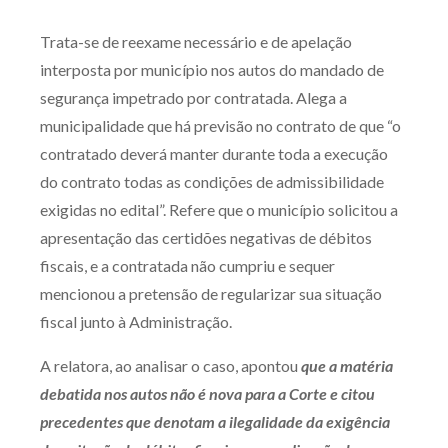
Produtos e serviços
Trata-se de reexame necessário e de apelação
interposta por município nos autos do mandado de
Zênite Fácil IA
segurança impetrado por contratada. Alega a
Zênite Play
municipalidade que há previsão no contrato de que “o
Orientação por Escrito
contratado deverá manter durante toda a execução
Mentoria Zênite
do contrato todas as condições de admissibilidade
exigidas no edital”. Refere que o município solicitou a
apresentação das certidões negativas de débitos
Capacitação
fiscais, e a contratada não cumpriu e sequer
mencionou a pretensão de regularizar sua situação
Zênite Online
fiscal junto à Administração.
Eventos presenciais
Zênite in Company
A relatora, ao analisar o caso, apontou
que a matéria
Diferenciais
debatida nos autos não é nova para a Corte e citou
precedentes que denotam a ilegalidade da exigência