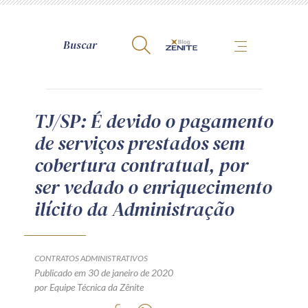
A Zênite
TJ/SP: É devido o pagamento
de serviços prestados sem
Como publicar conosco
cobertura contratual, por
Site da Zênite
ser vedado o enriquecimento
Contato
ilícito da Administração
Termos de uso
Política de Privacidade
Guia de Direitos dos Titulares de Dados
CONTRATOS ADMINISTRATIVOS
Encarregado (contato)
Publicado em 30 de janeiro de 2020
por Equipe Técnica da Zênite