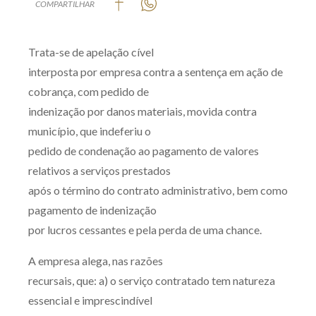
COMPARTILHAR
Produtos e serviços
Trata-se de apelação cível
Zênite Fácil IA
interposta por empresa contra a sentença em ação de
Zênite Play
cobrança, com pedido de
Orientação por Escrito
indenização por danos materiais, movida contra
Mentoria Zênite
município, que indeferiu o
pedido de condenação ao pagamento de valores
relativos a serviços prestados
Capacitação
após o término do contrato administrativo, bem como
Zênite Online
pagamento de indenização
por lucros cessantes e pela perda de uma chance.
Eventos presenciais
Zênite in Company
A empresa alega, nas razões
Diferenciais
recursais, que: a) o serviço contratado tem natureza
essencial e imprescindível