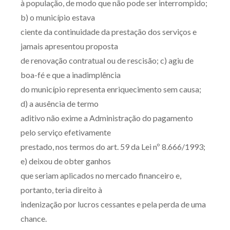
à população, de modo que não pode ser interrompido;
Receba por RSS
b) o município estava
ciente da continuidade da prestação dos serviços e
jamais apresentou proposta
Av. Sete de Setembro, 4698
de renovação contratual ou de rescisão; c) agiu de
Batel
Curitiba
/
PR
CEP
80240-000
boa-fé e que a inadimplência
do município representa enriquecimento sem causa;
Telefone (41) 2109-8666
d) a ausência de termo
Whatsapp (41) 98881-6616
aditivo não exime a Administração do pagamento
pelo serviço efetivamente
prestado, nos termos do art. 59 da Lei nº 8.666/1993;
e) deixou de obter ganhos
que seriam aplicados no mercado financeiro e,
portanto, teria direito à
indenização por lucros cessantes e pela perda de uma
chance.