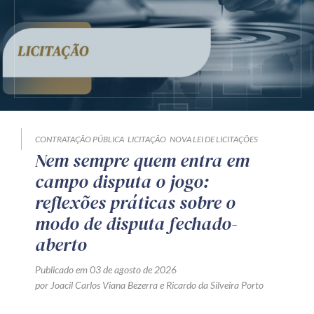
CONTRATAÇÃO PÚBLICA
LICITAÇÃO
NOVA LEI DE LICITAÇÕES
Nem sempre quem entra em
campo disputa o jogo:
reflexões práticas sobre o
modo de disputa fechado-
aberto
Publicado em 03 de agosto de 2026
por
Joacil Carlos Viana Bezerra
e
Ricardo da Silveira Porto